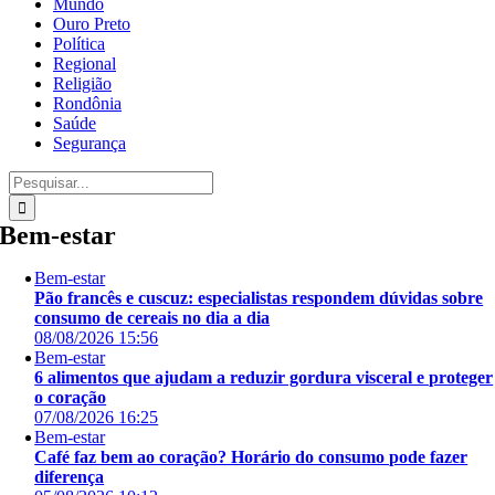
Mundo
Ouro Preto
Política
Regional
Religião
Rondônia
Saúde
Segurança
Buscar
resultados
para:
Bem-estar
Bem-estar
Pão francês e cuscuz: especialistas respondem dúvidas sobre
consumo de cereais no dia a dia
08/08/2026 15:56
Bem-estar
6 alimentos que ajudam a reduzir gordura visceral e proteger
o coração
07/08/2026 16:25
Bem-estar
Café faz bem ao coração? Horário do consumo pode fazer
diferença