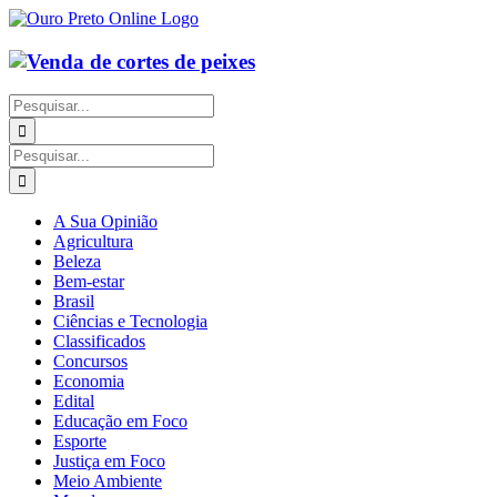
Ir
para
o
conteúdo
Buscar
resultados
para:
Buscar
resultados
para:
A Sua Opinião
Agricultura
Beleza
Bem-estar
Brasil
Ciências e Tecnologia
Classificados
Concursos
Economia
Edital
Educação em Foco
Esporte
Justiça em Foco
Meio Ambiente