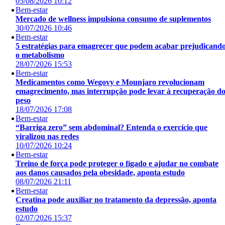
05/08/2026 10:12
Bem-estar
Mercado de wellness impulsiona consumo de suplementos
30/07/2026 10:46
Bem-estar
5 estratégias para emagrecer que podem acabar prejudicand
o metabolismo
28/07/2026 15:53
Bem-estar
Medicamentos como Wegovy e Mounjaro revolucionam
emagrecimento, mas interrupção pode levar à recuperação d
peso
18/07/2026 17:08
Bem-estar
“Barriga zero” sem abdominal? Entenda o exercício que
viralizou nas redes
10/07/2026 10:24
Bem-estar
Treino de força pode proteger o fígado e ajudar no combate
aos danos causados pela obesidade, aponta estudo
08/07/2026 21:11
Bem-estar
Creatina pode auxiliar no tratamento da depressão, aponta
estudo
02/07/2026 15:37