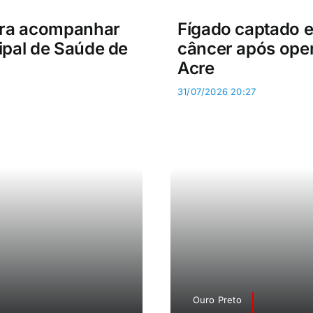
ara acompanhar
Fígado captado 
pal de Saúde de
câncer após oper
Acre
31/07/2026 20:27
Ouro Preto