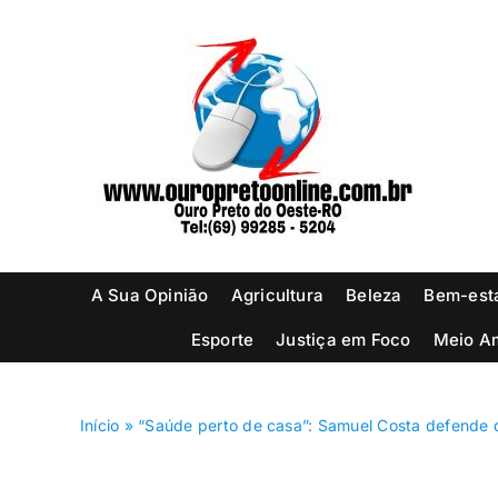
Ir
para
o
conteúdo
A Sua Opinião
Agricultura
Beleza
Bem-est
Esporte
Justiça em Foco
Meio A
Início
»
“Saúde perto de casa”: Samuel Costa defende 