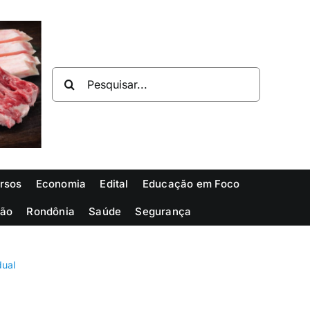
Buscar
resultados
para:
rsos
Economia
Edital
Educação em Foco
ião
Rondônia
Saúde
Segurança
dual