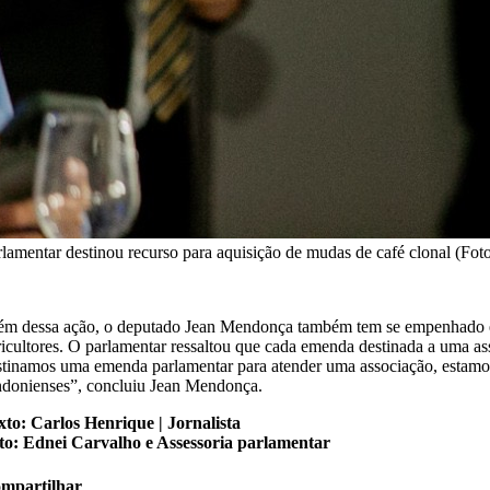
rlamentar destinou recurso para aquisição de mudas de café clonal (Foto
ém dessa ação, o deputado Jean Mendonça também tem se empenhado em of
ricultores. O parlamentar ressaltou que cada emenda destinada a uma ass
stinamos uma emenda parlamentar para atender uma associação, estamos 
ndonienses”, concluiu Jean Mendonça.
xto: Carlos Henrique | Jornalista
to: Ednei Carvalho e Assessoria parlamentar
mpartilhar