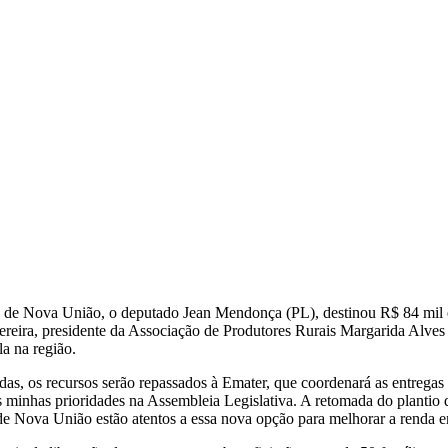
io de Nova União, o deputado Jean Mendonça (PL), destinou R$ 84 mil
 Pereira, presidente da Associação de Produtores Rurais Margarida Alve
la na região.
as, os recursos serão repassados à Emater, que coordenará as entregas
minhas prioridades na Assembleia Legislativa. A retomada do plantio d
res de Nova União estão atentos a essa nova opção para melhorar a rend