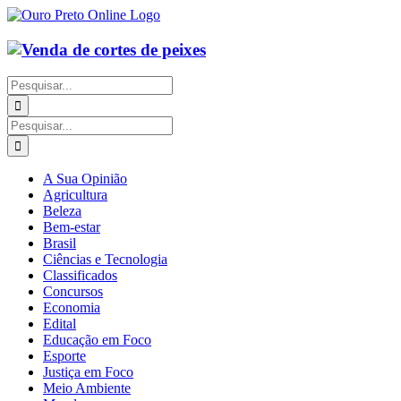
Ir
para
o
conteúdo
Buscar
resultados
para:
Buscar
resultados
para:
A Sua Opinião
Agricultura
Beleza
Bem-estar
Brasil
Ciências e Tecnologia
Classificados
Concursos
Economia
Edital
Educação em Foco
Esporte
Justiça em Foco
Meio Ambiente