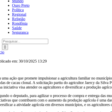
Mundo
Ouro Preto
Política
Regional
Religião
Rondônia
Saúde
Segurança
Buscar
resultados
para:
cio
blicado em: 30/10/2025 13:29
 uma ação que promete impulsionar a agricultura familiar no municíp
das de cacau clonal. A solicitação partiu do agricultor Jaercy da Silva
a iniciativa visa atender os agricultores e diversificar a produção agríco
gundo o deputado, para agilizar o processo de compra e entrega das mud
iciativas que contribuem com o aumento da produção agrícola é uma das 
versificar a atividade agrícola em diversos municípios, e os agriculto