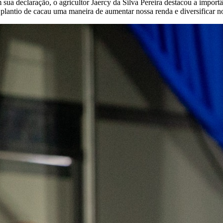
 sua declaração, o agricultor Jaercy da Silva Pereira destacou a importâ
 plantio de cacau uma maneira de aumentar nossa renda e diversificar n