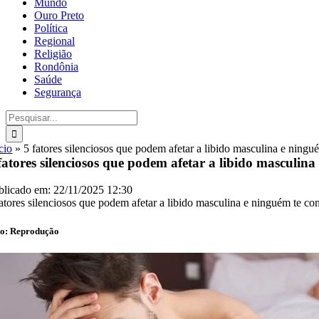
Mundo
Ouro Preto
Política
Regional
Religião
Rondônia
Saúde
Segurança
Buscar
resultados
para:
cio
»
5 fatores silenciosos que podem afetar a libido masculina e ningu
fatores silenciosos que podem afetar a libido masculin
blicado em: 22/11/2025 12:30
fatores silenciosos que podem afetar a libido masculina e ninguém te co
to: Reprodução