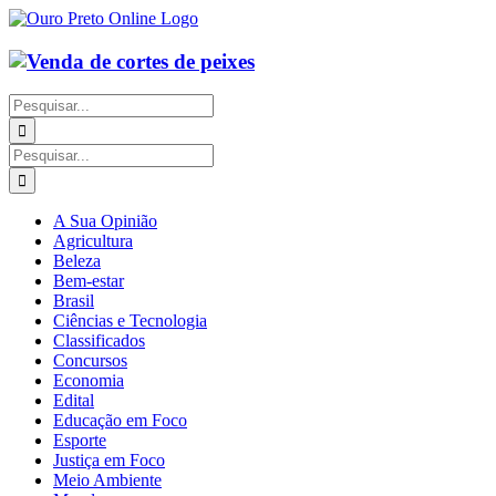
Ir
para
o
conteúdo
Buscar
resultados
para:
Buscar
resultados
para:
A Sua Opinião
Agricultura
Beleza
Bem-estar
Brasil
Ciências e Tecnologia
Classificados
Concursos
Economia
Edital
Educação em Foco
Esporte
Justiça em Foco
Meio Ambiente