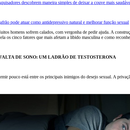
squisadores descobrem maneira simples de deixar a couve mais saudáve
afrão pode atuar como antidepressivo natural e melhorar função sexual
uitos homens sofrem calados, com vergonha de pedir ajuda. A construção
vela os cinco fatores que mais afetam a libido masculina e como reconh
. FALTA DE SONO: UM LADRÃO DE TESTOSTERONA
rmir pouco está entre os principais inimigos do desejo sexual. A priva