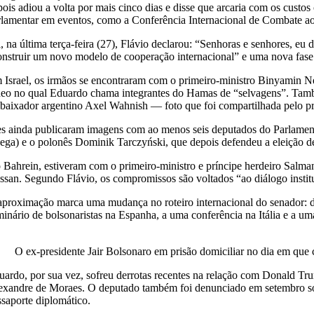
pois adiou a volta por mais cinco dias e disse que arcaria com os cus
rlamentar em eventos, como a Conferência Internacional de Combate ao
i, na última terça-feira (27), Flávio declarou: “Senhoras e senhores, 
onstruir um novo modelo de cooperação internacional” e uma nova fase
 Israel, os irmãos se encontraram com o primeiro-ministro Binyamin 
deo no qual Eduardo chama integrantes do Hamas de “selvagens”. Tamb
baixador argentino Axel Wahnish — foto que foi compartilhada pelo pre
es ainda publicaram imagens com ao menos seis deputados do Parlament
ega) e o polonês Dominik Tarczyński, que depois defendeu a eleição d
 Bahrein, estiveram com o primeiro-ministro e príncipe herdeiro Salm
ssan. Segundo Flávio, os compromissos são voltados “ao diálogo instituc
aproximação marca uma mudança no roteiro internacional do senador: de
minário de bolsonaristas na Espanha, a uma conferência na Itália e a u
O ex-presidente Jair Bolsonaro em prisão domiciliar no dia em qu
uardo, por sua vez, sofreu derrotas recentes na relação com Donald Tr
exandre de Moraes. O deputado também foi denunciado em setembro sob
ssaporte diplomático.