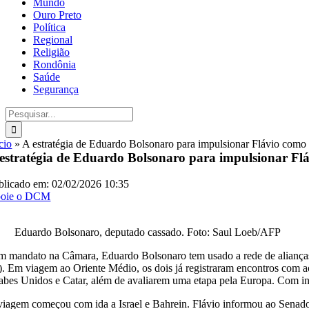
Mundo
Ouro Preto
Política
Regional
Religião
Rondônia
Saúde
Segurança
Buscar
resultados
para:
cio
»
A estratégia de Eduardo Bolsonaro para impulsionar Flávio como 
estratégia de Eduardo Bolsonaro para impulsionar Fl
blicado em: 02/02/2026 10:35
oie o DCM
Eduardo Bolsonaro, deputado cassado. Foto: Saul Loeb/AFP
m mandato na Câmara, Eduardo Bolsonaro tem usado a rede de alianças co
). Em viagem ao Oriente Médio, os dois já registraram encontros com ao
abes Unidos e Catar, além de avaliarem uma etapa pela Europa. Com i
viagem começou com ida a Israel e Bahrein. Flávio informou ao Senado q