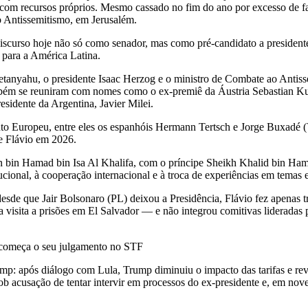
tos com recursos próprios. Mesmo cassado no fim do ano por excesso de
 Antissemitismo, em Jerusalém.
eu discurso hoje não só como senador, mas como pré-candidato a preside
 para a América Latina.
Netanyahu, o presidente Isaac Herzog e o ministro de Combate ao Ant
ém se reuniram com nomes como o ex-premiê da Áustria Sebastian Kur
sidente da Argentina, Javier Milei.
o Europeu, entre eles os espanhóis Hermann Tertsch e Jorge Buxadé (V
e Flávio em 2026.
an bin Hamad bin Isa Al Khalifa, com o príncipe Sheikh Khalid bin Ha
ional, à cooperação internacional e à troca de experiências em temas e
sde que Jair Bolsonaro (PL) deixou a Presidência, Flávio fez apenas t
ma visita a prisões em El Salvador — e não integrou comitivas liderada
e começa o seu julgamento no STF
ump: após diálogo com Lula, Trump diminuiu o impacto das tarifas e re
 acusação de tentar intervir em processos do ex-presidente e, em no