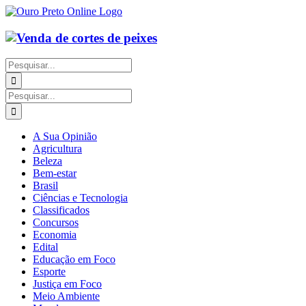
Ir
para
o
conteúdo
Buscar
resultados
para:
Buscar
resultados
para:
A Sua Opinião
Agricultura
Beleza
Bem-estar
Brasil
Ciências e Tecnologia
Classificados
Concursos
Economia
Edital
Educação em Foco
Esporte
Justiça em Foco
Meio Ambiente