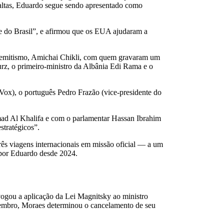
 faltas, Eduardo segue sendo apresentado como
nte do Brasil”, e afirmou que os EUA ajudaram a
issemitismo, Amichai Chikli, com quem gravaram um
z, o primeiro-ministro da Albânia Edi Rama e o
ox), o português Pedro Frazão (vice-presidente do
mad Al Khalifa e com o parlamentar Hassan Ibrahim
stratégicos”.
rês viagens internacionais em missão oficial — a um
s por Eduardo desde 2024.
vogou a aplicação da Lei Magnitsky ao ministro
vembro, Moraes determinou o cancelamento de seu