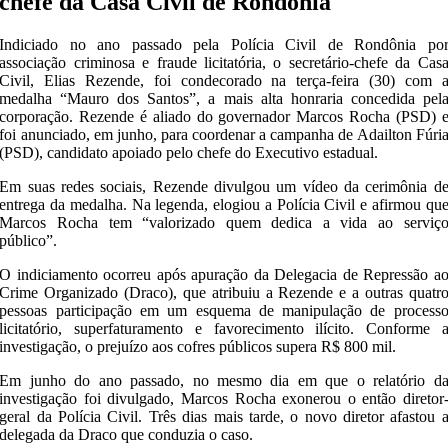
chefe da Casa Civil de Rondônia
Indiciado no ano passado pela Polícia Civil de Rondônia po
associação criminosa e fraude licitatória, o secretário-chefe da Cas
Civil, Elias Rezende, foi condecorado na terça-feira (30) com 
medalha “Mauro dos Santos”, a mais alta honraria concedida pel
corporação. Rezende é aliado do governador Marcos Rocha (PSD) 
foi anunciado, em junho, para coordenar a campanha de Adailton Fúri
(PSD), candidato apoiado pelo chefe do Executivo estadual.
Em suas redes sociais, Rezende divulgou um vídeo da cerimônia d
entrega da medalha. Na legenda, elogiou a Polícia Civil e afirmou qu
Marcos Rocha tem “valorizado quem dedica a vida ao serviç
público”.
O indiciamento ocorreu após apuração da Delegacia de Repressão a
Crime Organizado (Draco), que atribuiu a Rezende e a outras quatr
pessoas participação em um esquema de manipulação de process
licitatório, superfaturamento e favorecimento ilícito. Conforme 
investigação, o prejuízo aos cofres públicos supera R$ 800 mil.
Em junho do ano passado, no mesmo dia em que o relatório d
investigação foi divulgado, Marcos Rocha exonerou o então diretor
geral da Polícia Civil. Três dias mais tarde, o novo diretor afastou 
delegada da Draco que conduzia o caso.