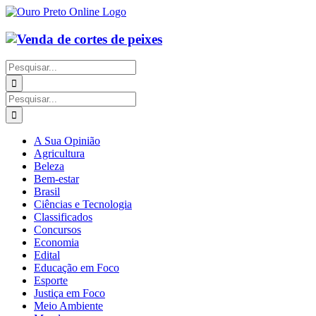
Ir
para
o
conteúdo
Buscar
resultados
para:
Buscar
resultados
para:
A Sua Opinião
Agricultura
Beleza
Bem-estar
Brasil
Ciências e Tecnologia
Classificados
Concursos
Economia
Edital
Educação em Foco
Esporte
Justiça em Foco
Meio Ambiente