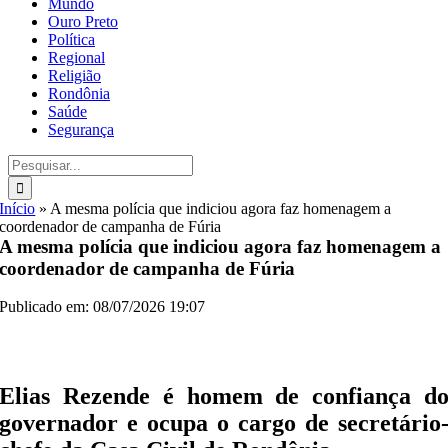
Mundo
Ouro Preto
Política
Regional
Religião
Rondônia
Saúde
Segurança
Buscar
resultados
para:
Início
»
A mesma polícia que indiciou agora faz homenagem a
coordenador de campanha de Fúria
A mesma polícia que indiciou agora faz homenagem a
coordenador de campanha de Fúria
Publicado em: 08/07/2026 19:07
Elias Rezende é homem de confiança d
governador e ocupa o cargo de secretário