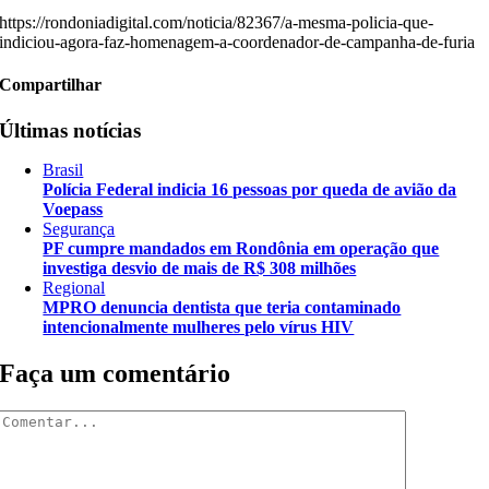
https://rondoniadigital.com/noticia/82367/a-mesma-policia-que-
indiciou-agora-faz-homenagem-a-coordenador-de-campanha-de-furia
Compartilhar
Últimas notícias
Brasil
Polícia Federal indicia 16 pessoas por queda de avião da
Voepass
Segurança
PF cumpre mandados em Rondônia em operação que
investiga desvio de mais de R$ 308 milhões
Regional
MPRO denuncia dentista que teria contaminado
intencionalmente mulheres pelo vírus HIV
Faça um comentário
Comentar