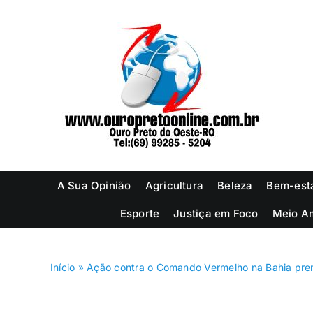
Ir
para
o
conteúdo
A Sua Opinião
Agricultura
Beleza
Bem-est
Esporte
Justiça em Foco
Meio A
Início
»
Ação contra o Comando Vermelho na Bahia pren