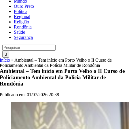
Mundo
Ouro Preto
Política
Regional
Religião
Rondônia
Saúde
Segurança
Buscar
resultados
para:
Início
»
Ambiental – Tem início em Porto Velho o II Curso de
Policiamento Ambiental da Polícia Militar de Rondônia
Ambiental – Tem início em Porto Velho o II Curso de
Policiamento Ambiental da Polícia Militar de
Rondônia
Publicado em: 01/07/2026 20:38