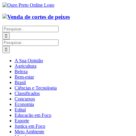
Ir
para
o
conteúdo
Buscar
resultados
para:
Buscar
resultados
para:
A Sua Opinião
Agricultura
Beleza
Bem-estar
Brasil
Ciências e Tecnologia
Classificados
Concursos
Economia
Edital
Educação em Foco
Esporte
Justiça em Foco
Meio Ambiente