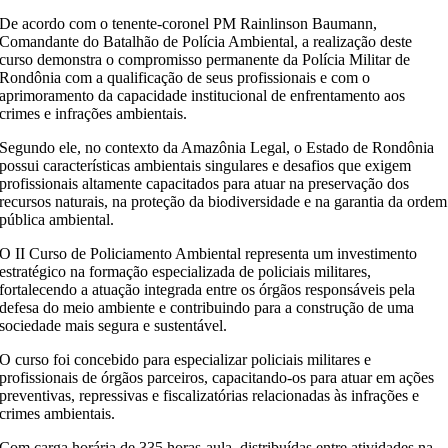
De acordo com o tenente-coronel PM Rainlinson Baumann,
Comandante do Batalhão de Polícia Ambiental, a realização deste
curso demonstra o compromisso permanente da Polícia Militar de
Rondônia com a qualificação de seus profissionais e com o
aprimoramento da capacidade institucional de enfrentamento aos
crimes e infrações ambientais.
Segundo ele, no contexto da Amazônia Legal, o Estado de Rondônia
possui características ambientais singulares e desafios que exigem
profissionais altamente capacitados para atuar na preservação dos
recursos naturais, na proteção da biodiversidade e na garantia da ordem
pública ambiental.
O II Curso de Policiamento Ambiental representa um investimento
estratégico na formação especializada de policiais militares,
fortalecendo a atuação integrada entre os órgãos responsáveis pela
defesa do meio ambiente e contribuindo para a construção de uma
sociedade mais segura e sustentável.
O curso foi concebido para especializar policiais militares e
profissionais de órgãos parceiros, capacitando-os para atuar em ações
preventivas, repressivas e fiscalizatórias relacionadas às infrações e
crimes ambientais.
Com carga horária de 335 horas-aula, distribuídas entre atividades na