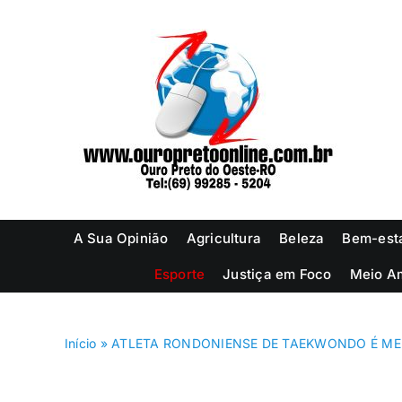
Ir
para
o
conteúdo
A Sua Opinião
Agricultura
Beleza
Bem-est
Esporte
Justiça em Foco
Meio A
Início
»
ATLETA RONDONIENSE DE TAEKWONDO É ME