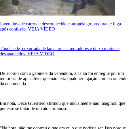
Jovem invade carro de desconhecido e atropela grupo durante fuga
após confusão. VEJA VÍDEO
Túnel cede, enxurrada de lama arrasta moradores e deixa mortos e
desaparecidos. VEJA VÍDEO
De acordo com o gabinete da vereadora, a caixa foi entregue por um
motorista de aplicativo, que não teria qualquer ligação com o conteúdo
da encomenda.
Em nota, Deza Guerriero afirmou que inicialmente não imaginou que
pudesse se tratar de um ato criminoso.
“Na hora, não me ocorreu o que era ou o que poderia ser. Isso porque