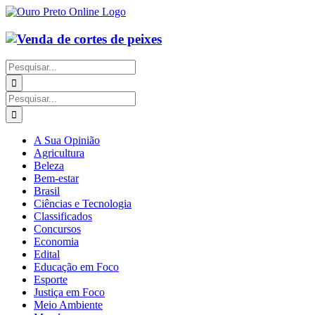
Ir
para
o
conteúdo
Buscar
resultados
para:
Buscar
resultados
para:
A Sua Opinião
Agricultura
Beleza
Bem-estar
Brasil
Ciências e Tecnologia
Classificados
Concursos
Economia
Edital
Educação em Foco
Esporte
Justiça em Foco
Meio Ambiente