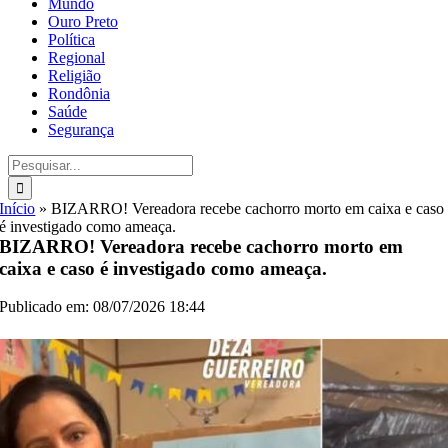
Mundo
Ouro Preto
Política
Regional
Religião
Rondônia
Saúde
Segurança
Buscar
resultados
para:
Início
»
BIZARRO! Vereadora recebe cachorro morto em caixa e caso
é investigado como ameaça.
BIZARRO! Vereadora recebe cachorro morto em
caixa e caso é investigado como ameaça.
Publicado em: 08/07/2026 18:44