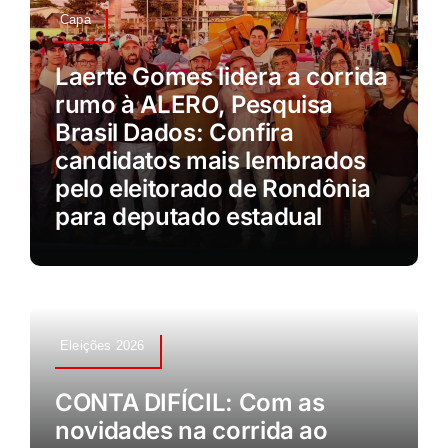
Capa
Laerte Gomes lidera a corrida
rumo à ALERO, Pesquisa
Brasil Dados: Confira
candidatos mais lembrados
pelo eleitorado de Rondônia
para deputado estadual
Eleições 2026
CONTA DIFÍCIL: Com as
novidades na corrida ao