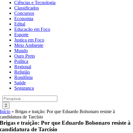
Ciências e Tecnologia
Classificados
Concursos
Economia
Edital
Educação em Foco
Esporte
Justiça em Foco
Meio Ambiente
Mundo
Ouro Preto
Política
Regional
Religião
Rondônia
Saúde
Segurança
Buscar
resultados
para:
Início
»
Brigas e traição: Por que Eduardo Bolsonaro resiste à
candidatura de Tarcísio
Brigas e traição: Por que Eduardo Bolsonaro resiste à
candidatura de Tarcísio