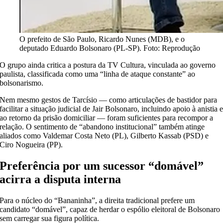
O prefeito de São Paulo, Ricardo Nunes (MDB), e o
deputado Eduardo Bolsonaro (PL-SP). Foto: Reprodução
O grupo ainda critica a postura da TV Cultura, vinculada ao governo
paulista, classificada como uma “linha de ataque constante” ao
bolsonarismo.
Nem mesmo gestos de Tarcísio — como articulações de bastidor para
facilitar a situação judicial de Jair Bolsonaro, incluindo apoio à anistia 
ao retorno da prisão domiciliar — foram suficientes para recompor a
relação. O sentimento de “abandono institucional” também atinge
aliados como Valdemar Costa Neto (PL), Gilberto Kassab (PSD) e
Ciro Nogueira (PP).
Preferência por um sucessor “domável”
acirra a disputa interna
Para o núcleo do “Bananinha”, a direita tradicional prefere um
candidato “domável”, capaz de herdar o espólio eleitoral de Bolsonaro
sem carregar sua figura política.