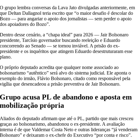
O grupo lembra conversas da Lava Jato divulgadas anteriormente, em
que Deltan Dallagnol teria escrito que “o maior desafio é descolar do
Bozo — para angariar o apoio dos jornalistas — sem perder o apoio
dos apoiadores do Bozo”.
Dentro desse cenário, a “chapa ideal” para 2026 — Jair Bolsonaro
presidente, Tarcísio governador buscando reeleição e Eduardo
concorrendo ao Senado — se tornou inviável. A prisão do ex-
presidente e os inquéritos que atingem Eduardo desestruturaram esse
plano.
O próprio deputado acredita que qualquer nome associado ao
bolsonarismo “autêntico” será alvo do sistema judicial. Ele aponta o
exemplo do irmão, Flávio Bolsonaro, citado como responsável pela
vigília que desencadeou a prisão preventiva de Jair Bolsonaro.
Grupo acusa PL de abandono e aposta em
mobilização própria
Aliados do deputado afirmam que até o PL, partido que mais cresceu
graças ao bolsonarismo, abandonou o ex-presidente. A avaliação
interna é de que Valdemar Costa Neto e outras lideranças “já venderam
Bolsonaro” e deixaram o ex-chefe do Executivo “por conta e risco”.