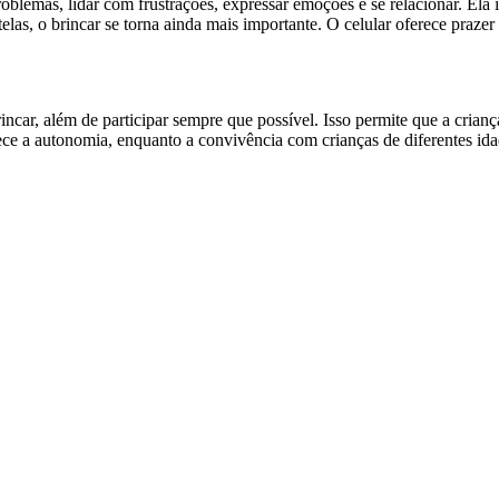
problemas, lidar com frustrações, expressar emoções e se relacionar. El
s, o brincar se torna ainda mais importante. O celular oferece prazer 
ncar, além de participar sempre que possível. Isso permite que a crian
ece a autonomia, enquanto a convivência com crianças de diferentes id