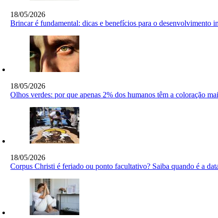
18/05/2026
Brincar é fundamental: dicas e benefícios para o desenvolvimento in
18/05/2026
Olhos verdes: por que apenas 2% dos humanos têm a coloração ma
18/05/2026
Corpus Christi é feriado ou ponto facultativo? Saiba quando é a da