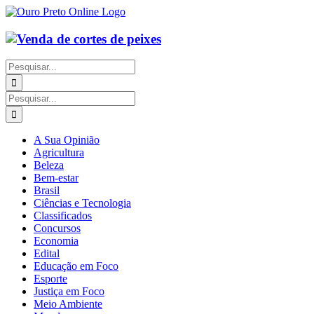
Ir
para
o
conteúdo
Buscar
resultados
para:
Buscar
resultados
para:
A Sua Opinião
Agricultura
Beleza
Bem-estar
Brasil
Ciências e Tecnologia
Classificados
Concursos
Economia
Edital
Educação em Foco
Esporte
Justiça em Foco
Meio Ambiente