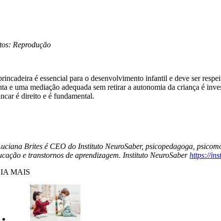
tos: Reprodução
brincadeira é essencial para o desenvolvimento infantil e deve ser resp
nta e uma mediação adequada sem retirar a autonomia da criança é inves
ncar é direito e é fundamental.
Luciana Brites é CEO do Instituto NeuroSaber, psicopedagoga, psicomot
ucação e transtornos de aprendizagem. Instituto NeuroSaber
https://in
IA MAIS