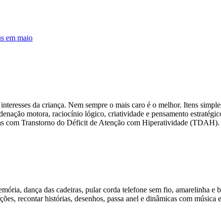
us em maio
e interesses da criança. Nem sempre o mais caro é o melhor. Itens simpl
denação motora, raciocínio lógico, criatividade e pensamento estratégi
nças com Transtorno do Déficit de Atenção com Hiperatividade (TDAH).
mória, dança das cadeiras, pular corda telefone sem fio, amarelinha e 
ações, recontar histórias, desenhos, passa anel e dinâmicas com música 