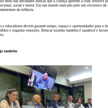
por meio das atividades lúdicas que a criança aprende a criar, resolver 
ocional, social e motor. Em um mundo marcado pelo uso excessivo de tela
ndamentais da infância.
is e educadores devem garantir tempo, espaço e oportunidades para o bri
nflitos e organize emoções. Brincar sozinho também é saudável e favor
ro.
ja também