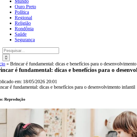
Mundo
Ouro Preto
Política
Regional
Religião
Rondônia
Saúde
Segurança
Buscar
resultados
para:
cio
»
Brincar é fundamental: dicas e benefícios para o desenvolvimento 
incar é fundamental: dicas e benefícios para o desenvo
blicado em: 18/05/2026 20:01
incar é fundamental: dicas e benefícios para o desenvolvimento infantil
to: Reprodução