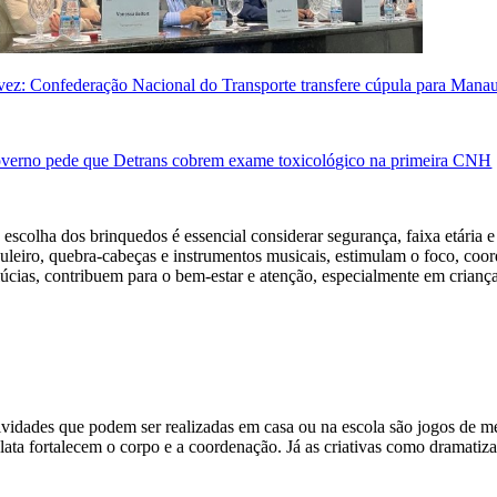
 vez: Confederação Nacional do Transporte transfere cúpula para Mana
verno pede que Detrans cobrem exame toxicológico na primeira CNH
 escolha dos brinquedos é essencial considerar segurança, faixa etária 
buleiro, quebra-cabeças e instrumentos musicais, estimulam o foco, coor
lúcias, contribuem para o bem-estar e atenção, especialmente em cria
ividades que podem ser realizadas em casa ou na escola são jogos de me
 lata fortalecem o corpo e a coordenação. Já as criativas como dramatiz