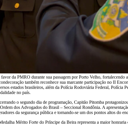
 favor da PMRO durante sua passagem por Porto Velho, fortalecendo a 
condecoração também reconhece sua marcante participação no II Encont
versos estados brasileiros, além da Polícia Rodoviária Federal, Políci
dalidade no país.
cerrando o segundo dia de programação, Capitão Pitomba protagonizou u
 Ordem dos Advogados do Brasil – Seccional Rondônia. A apresentação a
eradores da segurança pública e tornando-se um dos pontos altos do en
Medalha Mérito Forte do Príncipe da Beira representa a maior honraria 