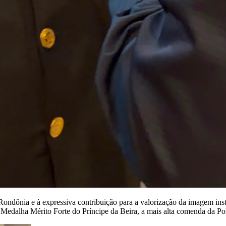
 Rondônia e à expressiva contribuição para a valorização da imagem in
alha Mérito Forte do Príncipe da Beira, a mais alta comenda da Polí