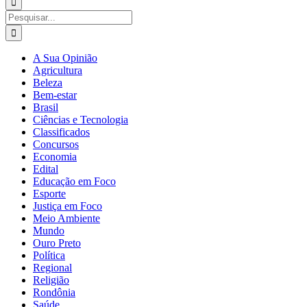
para:
Buscar
resultados
para:
A Sua Opinião
Agricultura
Beleza
Bem-estar
Brasil
Ciências e Tecnologia
Classificados
Concursos
Economia
Edital
Educação em Foco
Esporte
Justiça em Foco
Meio Ambiente
Mundo
Ouro Preto
Política
Regional
Religião
Rondônia
Saúde