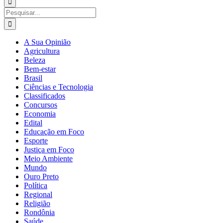
para:
Buscar
resultados
para:
A Sua Opinião
Agricultura
Beleza
Bem-estar
Brasil
Ciências e Tecnologia
Classificados
Concursos
Economia
Edital
Educação em Foco
Esporte
Justiça em Foco
Meio Ambiente
Mundo
Ouro Preto
Política
Regional
Religião
Rondônia
Saúde