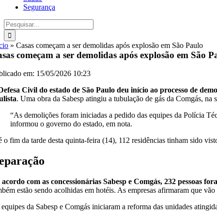
Segurança
Buscar
resultados
para:
cio
»
Casas começam a ser demolidas após explosão em São Paulo
sas começam a ser demolidas após explosão em São P
blicado em: 15/05/2026 10:23
Defesa Civil do estado de São Paulo deu início ao processo de demo
ulista
. Uma obra da Sabesp atingiu a tubulação de gás da Comgás, na seg
“As demolições foram iniciadas a pedido das equipes da Polícia Téc
informou o governo do estado, em nota.
 o fim da tarde desta quinta-feira (14), 112 residências tinham sido vis
eparação
 acordo com as concessionárias Sabesp e Comgás, 232 pessoas fora
mbém estão sendo acolhidas em hotéis. As empresas afirmaram que vão r
 equipes da Sabesp e Comgás iniciaram a reforma das unidades atingidas