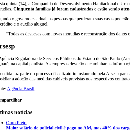
sta quinta (14), a Companhia de Desenvolvimento Habitacional e Urba
radias.
Cinquenta famílias já foram cadastradas e estão sendo aten
gundo o governo estadual, as pessoas que perderam suas casas poderão 
crédito e o auxílio aluguel.
“Todas as despesas com novas moradias e reconstrução dos danos ca
rsesp
Agência Reguladora de Serviços Públicos do Estado de São Paulo (Arses
guaré, na capital paulista. As empresas deverão encaminhar as informaçõe
medida faz parte do processo fiscalizatório instaurado pela Arsesp par
bsidiar a adoção das medidas cabíveis previstas nos respectivos contrato
nte:
Agência Brasil
mpartilhar
timas notícias
Ouro Preto
Maior salário de policial civil é pago no AM, mas 40% dos carg