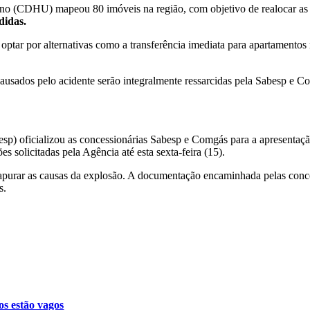
no (CDHU) mapeou 80 imóveis na região, com objetivo de realocar as 
didas.
optar por alternativas como a transferência imediata para apartamento
usados pelo acidente serão integralmente ressarcidas pela Sabesp e Co
p) oficializou as concessionárias Sabesp e Comgás para a apresentaçã
s solicitadas pela Agência até esta sexta-feira (15).
a apurar as causas da explosão. A documentação encaminhada pelas conce
s.
os estão vagos