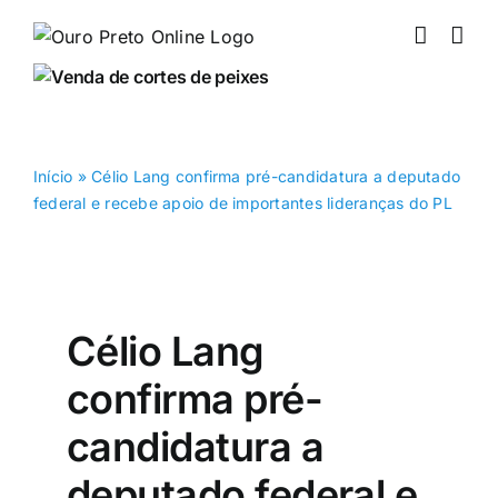
Ir
para
o
conteúdo
Início
»
Célio Lang confirma pré-candidatura a deputado
federal e recebe apoio de importantes lideranças do PL
Célio Lang
confirma pré-
candidatura a
deputado federal e