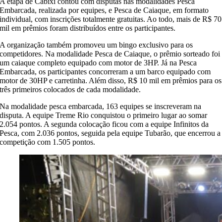
A etapa de Cabixi contou com disputas nas modalidades Pesca
Embarcada, realizada por equipes, e Pesca de Caiaque, em formato
individual, com inscrições totalmente gratuitas. Ao todo, mais de R$ 70
mil em prêmios foram distribuídos entre os participantes.
A organização também promoveu um bingo exclusivo para os
competidores. Na modalidade Pesca de Caiaque, o prêmio sorteado foi
um caiaque completo equipado com motor de 3HP. Já na Pesca
Embarcada, os participantes concorreram a um barco equipado com
motor de 30HP e carretinha. Além disso, R$ 10 mil em prêmios para os
três primeiros colocados de cada modalidade.
Na modalidade pesca embarcada, 163 equipes se inscreveram na
disputa. A equipe Treme Rio conquistou o primeiro lugar ao somar
2.054 pontos. A segunda colocação ficou com a equipe Infinitos da
Pesca, com 2.036 pontos, seguida pela equipe Tubarão, que encerrou a
competição com 1.505 pontos.