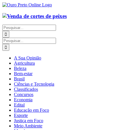
Ir
para
o
conteúdo
Buscar
resultados
para:
Buscar
resultados
para:
A Sua Opinião
Agricultura
Beleza
Bem-estar
Brasil
Ciências e Tecnologia
Classificados
Concursos
Economia
Edital
Educação em Foco
Esporte
Justiça em Foco
Meio Ambiente