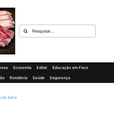
Buscar
resultados
para:
rsos
Economia
Edital
Educação em Foco
ião
Rondônia
Saúde
Segurança
e da Serra