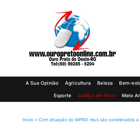
Ir
para
o
conteúdo
A Sua Opinião
Agricultura
Beleza
Bem-est
Esporte
Justiça em Foco
Meio A
Início
»
Com atuação do MPRO réus são condenados a pe