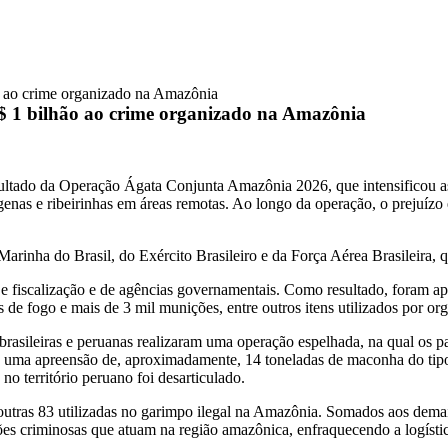
o ao crime organizado na Amazônia
 1 bilhão ao crime organizado na Amazônia
ultado da Operação Ágata Conjunta Amazônia 2026, que intensificou as 
genas e ribeirinhas em áreas remotas. Ao longo da operação, o prejuíz
Marinha do Brasil, do Exército Brasileiro e da Força Aérea Brasileira
 e fiscalização e de agências governamentais. Como resultado, foram a
 de fogo e mais de 3 mil munições, entre outros itens utilizados por or
sileiras e peruanas realizaram uma operação espelhada, na qual os p
ada uma apreensão de, aproximadamente, 14 toneladas de maconha do tip
o território peruano foi desarticulado.
outras 83 utilizadas no garimpo ilegal na Amazônia. Somados aos demai
es criminosas que atuam na região amazônica, enfraquecendo a logística