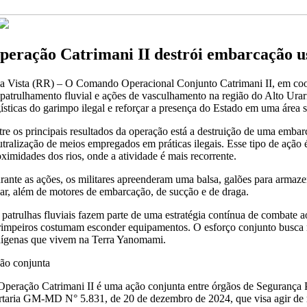
peração Catrimani II destrói embarcação u
a Vista (RR) – O Comando Operacional Conjunto Catrimani II, em coor
 patrulhamento fluvial e ações de vasculhamento na região do Alto Uraric
gísticas do garimpo ilegal e reforçar a presença do Estado em uma área
tre os principais resultados da operação está a destruição de uma embar
utralização de meios empregados em práticas ilegais. Esse tipo de ação 
oximidades dos rios, onde a atividade é mais recorrente.
rante as ações, os militares apreenderam uma balsa, galões para armaz
 ar, além de motores de embarcação, de sucção e de draga.
 patrulhas fluviais fazem parte de uma estratégia contínua de combate a
rimpeiros costumam esconder equipamentos. O esforço conjunto busca n
dígenas que vivem na Terra Yanomami.
ão conjunta
Operação Catrimani II é uma ação conjunta entre órgãos de Seguranç
rtaria GM-MD N° 5.831, de 20 de dezembro de 2024, que visa agir de mod