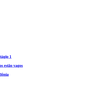
tágio 1
os estão vagos
dônia