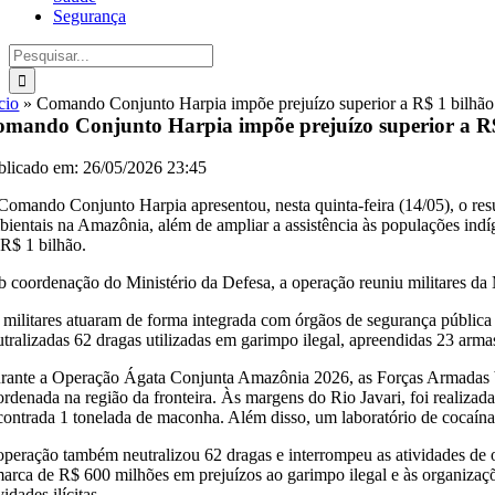
Segurança
Buscar
resultados
para:
cio
»
Comando Conjunto Harpia impõe prejuízo superior a R$ 1 bilhã
mando Conjunto Harpia impõe prejuízo superior a R$
blicado em: 26/05/2026 23:45
Comando Conjunto Harpia apresentou, nesta quinta-feira (14/05), o res
bientais na Amazônia, além de ampliar a assistência às populações indí
 R$ 1 bilhão.
b coordenação do Ministério da Defesa, a operação reuniu militares da 
 militares atuaram de forma integrada com órgãos de segurança pública
utralizadas 62 dragas utilizadas em garimpo ilegal, apreendidas 23 armas
rante a Operação Ágata Conjunta Amazônia 2026, as Forças Armadas bra
ordenada na região da fronteira. Às margens do Rio Javari, foi realiz
contrada 1 tonelada de maconha. Além disso, um laboratório de cocaína n
operação também neutralizou 62 dragas e interrompeu as atividades de 
marca de R$ 600 milhões em prejuízos ao garimpo ilegal e às organizaçõ
vidades ilícitas.