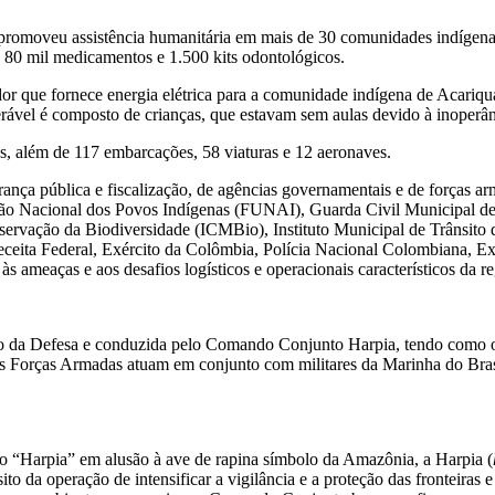
romoveu assistência humanitária em mais de 30 comunidades indígena
e 80 mil medicamentos e 1.500 kits odontológicos.
dor que fornece energia elétrica para a comunidade indígena de Acariqu
ável é composto de crianças, que estavam sem aulas devido à inoperâ
s, além de 117 embarcações, 58 viaturas e 12 aeronaves.
nça pública e fiscalização, de agências governamentais e de forças ar
Nacional dos Povos Indígenas (FUNAI), Guarda Civil Municipal de Ta
rvação da Biodiversidade (ICMBio), Instituto Municipal de Trânsito
eita Federal, Exército da Colômbia, Polícia Nacional Colombiana, Exé
 às ameaças e aos desafios logísticos e operacionais característicos da 
da Defesa e conduzida pelo Comando Conjunto Harpia, tendo como obje
As Forças Armadas atuam em conjunto com militares da Marinha do Brasi
Harpia” em alusão à ave de rapina símbolo da Amazônia, a Harpia (
to da operação de intensificar a vigilância e a proteção das fronteiras e