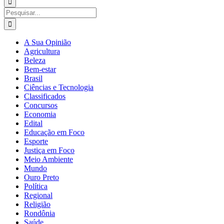
para:
Buscar
resultados
para:
A Sua Opinião
Agricultura
Beleza
Bem-estar
Brasil
Ciências e Tecnologia
Classificados
Concursos
Economia
Edital
Educação em Foco
Esporte
Justiça em Foco
Meio Ambiente
Mundo
Ouro Preto
Política
Regional
Religião
Rondônia
Saúde