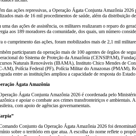
ém das ações repressivas, a Operação Ágata Conjunta Amazônia 2026 p
alizados mais de 16 mil procedimentos de saúde, além da distribuição d
 uma das ações de assistência, os militares realizaram o reparo do gera
ergia aos 189 moradores da comunidade, dos quais, um número consider
ra o cumprimento das ações, foram mobilizados mais de 2,1 mil militare
mbém participaram da operação mais de 100 agentes de órgãos de segura
eracional do Sistema de Proteção da Amazônia (CENSIPAM), Fundação 
cursos Naturais Renováveis (IBAMA), Instituto Chico Mendes de Conse
C-AM), Polícia Federal (PF), Polícia Militar do Amazonas (PMAM), Rec
tegrada entre as instituições ampliou a capacidade de resposta do Estado
eração Ágata Amazônia
Operação Ágata Conjunta Amazônia 2026 é coordenada pelo Ministério 
azônica e apoiar o combate aos crimes transfronteiriços e ambientais. 
asileira, com apoio de agências governamentais.
arpia”
Comando Conjunto da Operação Ágata Amazônia 2026 foi denominado “
ínio sobre o território em que atua. A escolha do nome reflete o propósi