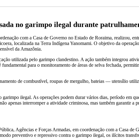
sada no garimpo ilegal durante patrulhame
denação com a Casa de Governo no Estado de Roraima, realizou, entre
oera, localizada na Terra Indígena Yanomami. O objetivo da operação foi 
 sensível da Amazônia.
cação utilizada pelo garimpo clandestino. A ação também integrou ativi
é fundamental para o monitoramento de áreas de selva fechada, permitin
enamento de combustível, roupas de mergulho, bateias — utensílio uti
o garimpo ilegal. As operações podem durar vários dias, período em que
ão apenas interromper a atividade criminosa, mas também garantir a p
a Pública, Agências e Forças Armadas, em coordenação com a Casa de
o preventivo e repressivo contra o garimpo ilegal, os ilícitos transfro