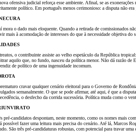
nova ofensiva judicial reforça esse ambiente. Afinal, se as exoneraçõ
tritamente político. Em português menos cerimonioso: a disputa não er
INECURA
aí mora o dado mais eloquente. Quando a retirada de comissionados nã
rvir mais à acomodação de interesses do que à necessidade objetiva do s
AIDADES
treatos, o contribuinte assiste ao velho espetáculo da República tropic
bitrar aquilo que, no fundo, nasceu da política menor. Não dá razão de
rendiz de político de uma ingenuidade incomum.
OROTA
prematuro cravar qualquer cenário eleitoral para o Governo de Rondôni
vulgados semanalmente. O que se pode afirmar, até aqui, é que a disput
tecedência, o desfecho da corrida sucessória. Política muda como o vent
RIUNVIRATO
ês pré-candidatos despontam, neste momento, como os nomes mais competi
rá possível fazer uma leitura mais precisa do cenário. Até lá, Marcos R
tado. São três pré-candidaturas robustas, com potencial para travar uma