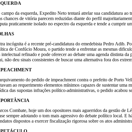
SQUERDA
 campo da esquerda, Expedito Neto tentará atrelar sua candidatura ao tr
as chances de vitória parecem reduzidas diante do perfil majoritariamen
sputa praticamente isolado no espectro da esquerda e tende a cumprir um
OLHAS
tra incógnita é a recente pré-candidatura do emedebista Pedro Adib. Po
lítica de Confúcio Moura, o partido tende a enfrentar as mesmas dificu
 intelectual refinado e pode oferecer ao debate uma agenda distinta da 
ui, não deu sinais consistentes de buscar uma alternativa fora dos extre
MPEACHMENT
arquivamento do pedido de impeachment contra o prefeito de Porto Vel
ltavam ao requerimento elementos mínimos capazes de sustentar uma me
rídica das supostas infrações político-administrativas, o pedido acabo
MPORTÂNCIA
rcos Combate, hoje um dos opositores mais aguerridos da gestão de Léo 
ase sempre adotando o tom mais agressivo do debate político local. E h
datos dispostos a exercer fiscalização rigorosa sobre os atos administra
SPETÁCULO