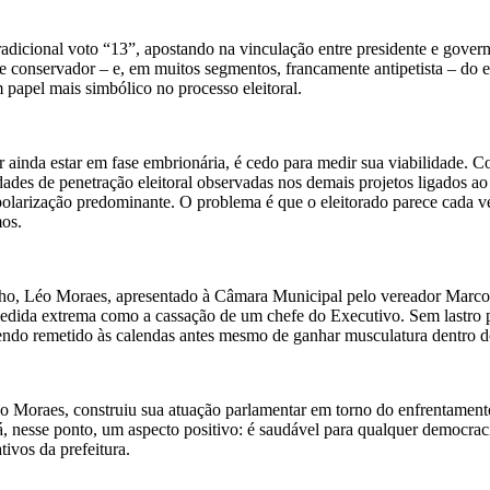
adicional voto “13”, apostando na vinculação entre presidente e govern
te conservador – e, em muitos segmentos, francamente antipetista – do 
 papel mais simbólico no processo eleitoral.
r ainda estar em fase embrionária, é cedo para medir sua viabilidade.
ldades de penetração eleitoral observadas nos demais projetos ligados 
polarização predominante. O problema é que o eleitorado parece cada ve
mos.
ho, Léo Moraes, apresentado à Câmara Municipal pelo vereador Marcos 
dida extrema como a cassação de um chefe do Executivo. Sem lastro pr
u sendo remetido às calendas antes mesmo de ganhar musculatura dentro 
Moraes, construiu sua atuação parlamentar em torno do enfrentamento d
á, nesse ponto, um aspecto positivo: é saudável para qualquer democrac
tivos da prefeitura.