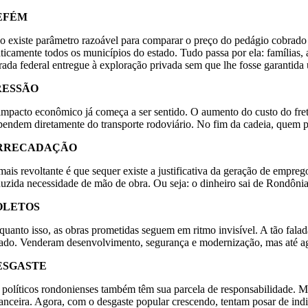
EFÉM
o existe parâmetro razoável para comparar o preço do pedágio cobrado e
aticamente todos os municípios do estado. Tudo passa por ela: famílias
trada federal entregue à exploração privada sem que lhe fosse garantid
RESSÃO
impacto econômico já começa a ser sentido. O aumento do custo do frete 
pendem diretamente do transporte rodoviário. No fim da cadeia, quem 
RRECADAÇÃO
mais revoltante é que sequer existe a justificativa da geração de empre
duzida necessidade de mão de obra. Ou seja: o dinheiro sai de Rondônia
OLETOS
quanto isso, as obras prometidas seguem em ritmo invisível. A tão fal
tado. Venderam desenvolvimento, segurança e modernização, mas até agor
ESGASTE
 políticos rondonienses também têm sua parcela de responsabilidade. Mu
nanceira. Agora, com o desgaste popular crescendo, tentam posar de in