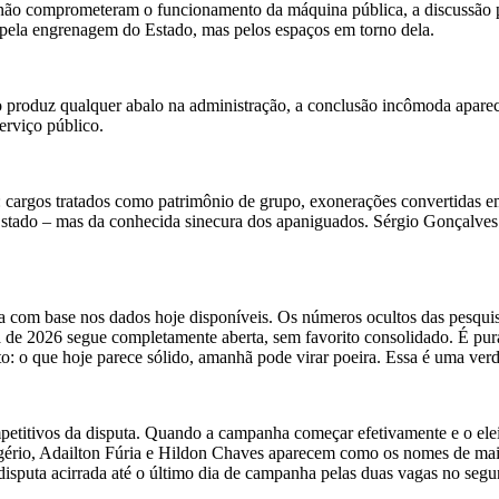
es não comprometeram o funcionamento da máquina pública, a discussão 
a pela engrenagem do Estado, mas pelos espaços em torno dela.
o produz qualquer abalo na administração, a conclusão incômoda apare
erviço público.
al: cargos tratados como patrimônio de grupo, exonerações convertidas 
 Estado – mas da conhecida sinecura dos apaniguados. Sérgio Gonçalves 
a com base nos dados hoje disponíveis. Os números ocultos das pesqui
a de 2026 segue completamente aberta, sem favorito consolidado. É pura
o: o que hoje parece sólido, amanhã pode virar poeira. Essa é uma verd
tivos da disputa. Quando a campanha começar efetivamente e o eleitor 
ogério, Adailton Fúria e Hildon Chaves aparecem como os nomes de maior
 disputa acirrada até o último dia de campanha pelas duas vagas no segu