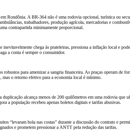
m Rondônia. A BR-364 não é uma rodovia opcional, turística ou secundá
, ambulâncias, trabalhadores, produção agrícola, mercadorias e combus
a uma contrapartida minimamente proporcional.
inevitavelmente chega às prateleiras, pressiona a inflação local e pod
paga a conta é sempre o consumidor.
gos robustos para amenizar a sangria financeira. As praças operam de fo
, mas o retorno efetivo para a economia local é mínimo.
ada duplicação alcança menos de 200 quilômetros em uma rodovia que ul
a a população recebeu apenas boletos digitais e tarifas abusivas.
itos “levaram bola nas costas” durante a discussão do contrato e perm
dignados e prometem pressionar a ANTT pela redução das tarifas.