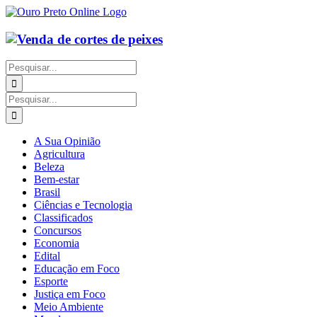
Ir
para
o
conteúdo
Buscar
resultados
para:
Buscar
resultados
para:
A Sua Opinião
Agricultura
Beleza
Bem-estar
Brasil
Ciências e Tecnologia
Classificados
Concursos
Economia
Edital
Educação em Foco
Esporte
Justiça em Foco
Meio Ambiente