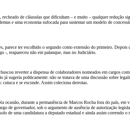
, recheado de cláusulas que dificultam – e muito – qualquer redução si
s lentas e uma economia sufocada para sustentar um modelo de concessão
es, parece ter escolhido o segundo como extensão do primeiro. Depois 
 -, reapareceu não em palanque, mas no Judiciário.
 buscou reverter a dispensa de colaboradores nomeados em cargos comis
io já sugeria politicamente: não se tratava de uma discussão sobre lega
a: cutuca e se esconde. Assim coleciona derrotas.
Na ocasião, durante a permanência de Marcos Rocha fora do país, em vi
cargo de governador, sob o argumento de ausência de autorização legisl
nsolo de uma candidatura a deputado estadual e ainda assim correndo o 