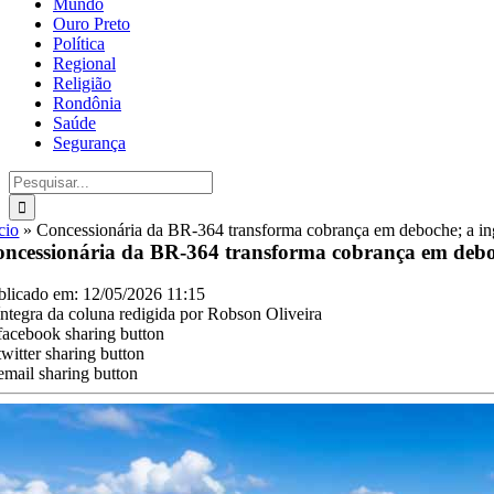
Mundo
Ouro Preto
Política
Regional
Religião
Rondônia
Saúde
Segurança
Buscar
resultados
para:
cio
»
Concessionária da BR-364 transforma cobrança em deboche; a in
ncessionária da BR-364 transforma cobrança em deboc
blicado em: 12/05/2026 11:15
íntegra da coluna redigida por Robson Oliveira