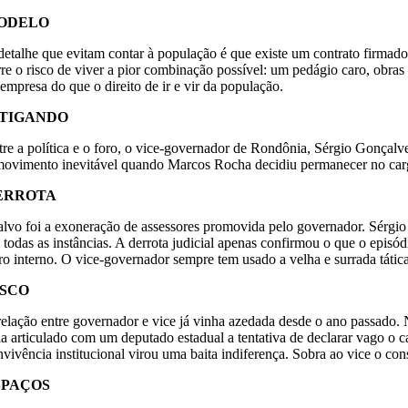
ODELO
detalhe que evitam contar à população é que existe um contrato firmado
rre o risco de viver a pior combinação possível: um pedágio caro, obra
 empresa do que o direito de ir e vir da população.
ITIGANDO
tre a política e o foro, o vice-governador de Rondônia, Sérgio Gonçalv
movimento inevitável quando Marcos Rocha decidiu permanecer no cargo
ERROTA
alvo foi a exoneração de assessores promovida pelo governador. Sérgio
 todas as instâncias. A derrota judicial apenas confirmou o que o episód
rro interno. O vice-governador sempre tem usado a velha e surrada tátic
ISCO
relação entre governador e vice já vinha azedada desde o ano passado. 
ria articulado com um deputado estadual a tentativa de declarar vago o 
nvivência institucional virou uma baita indiferença. Sobra ao vice o co
SPAÇOS