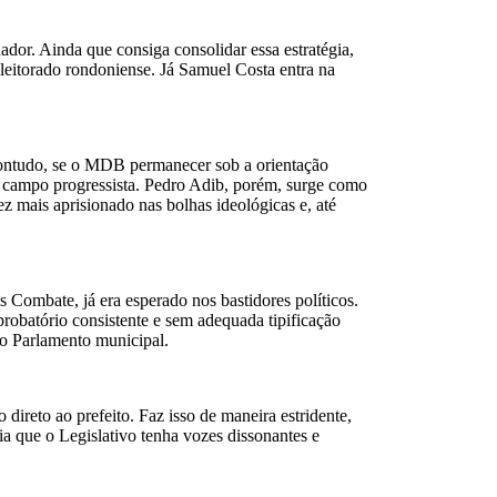
ador. Ainda que consiga consolidar essa estratégia,
eleitorado rondoniense. Já Samuel Costa entra na
 Contudo, se o MDB permanecer sob a orientação
ao campo progressista. Pedro Adib, porém, surge como
z mais aprisionado nas bolhas ideológicas e, até
Combate, já era esperado nos bastidores políticos.
obatório consistente e sem adequada tipificação
do Parlamento municipal.
ireto ao prefeito. Faz isso de maneira estridente,
ia que o Legislativo tenha vozes dissonantes e