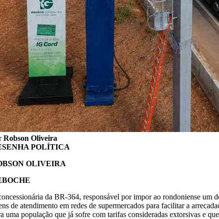
r
Robson Oliveira
ESENHA POLÍTICA
OBSON OLIVEIRA
EBOCHE
concessionária da BR-364, responsável por impor ao rondoniense um dos
tens de atendimento em redes de supermercados para facilitar a arreca
ra uma população que já sofre com tarifas consideradas extorsivas e que