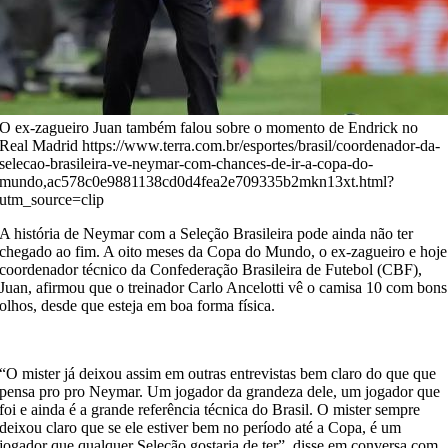
O ex-zagueiro Juan também falou sobre o momento de Endrick no
Real Madrid https://www.terra.com.br/esportes/brasil/coordenador-da-
selecao-brasileira-ve-neymar-com-chances-de-ir-a-copa-do-
mundo,ac578c0e9881138cd0d4fea2e709335b2mkn13xt.html?
utm_source=clip
A história de Neymar com a Seleção Brasileira pode ainda não ter
chegado ao fim. A oito meses da Copa do Mundo, o ex-zagueiro e hoje
coordenador técnico da Confederação Brasileira de Futebol (CBF),
Juan, afirmou que o treinador Carlo Ancelotti vê o camisa 10 com bons
olhos, desde que esteja em boa forma física.
“O mister já deixou assim em outras entrevistas bem claro do que que
pensa pro pro Neymar. Um jogador da grandeza dele, um jogador que
foi e ainda é a grande referência técnica do Brasil. O mister sempre
deixou claro que se ele estiver bem no período até a Copa, é um
jogador que qualquer Seleção gostaria de ter”, disse em conversa com