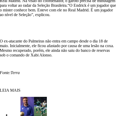
Real Madrid. Na visão do coordenador, o garoto precisa de minutagem
para voltar ao radar da Seleção Brasileira.“O Endrick é um jogador qu
o mister conhece bem. Esteve com ele no Real Madrid. É um jogador
ao nível de Seleção”, explicou.
O ex-atacante do Palmeiras não entra em campo desde o dia 18 de
maio. Inicialmente, ele ficou afastado por causa de uma lesão na coxa.
Mesmo recuperado, porém, ele ainda não saiu do banco de reservas
sob o comando de Xabi Alonso.
Fonte:Terra
LEIA MAIS