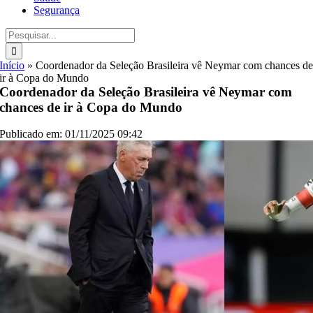
Segurança
Buscar
resultados
para:
Início
»
Coordenador da Seleção Brasileira vê Neymar com chances d
ir à Copa do Mundo
Coordenador da Seleção Brasileira vê Neymar com
chances de ir à Copa do Mundo
Publicado em: 01/11/2025 09:42