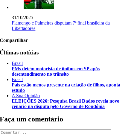
31/10/2025
Flamengo e Palmeiras disputam 7ª final brasileira da
Libertadores
Compartilhar
Últimas notícias
Brasil
PMs detêm motorista de ônibus em SP após
desentendimento no trânsito
Brasil
Pais estão menos presente na criação de filhos, aponta
estudo
A Sua Opinião
ELEIÇÕES 2026: Pesquisa Brasil Dados revela novo
cenário na disputa pelo Governo de Rondônia
Faça um comentário
Comentar