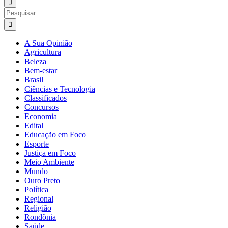
para:
Buscar
resultados
para:
A Sua Opinião
Agricultura
Beleza
Bem-estar
Brasil
Ciências e Tecnologia
Classificados
Concursos
Economia
Edital
Educação em Foco
Esporte
Justiça em Foco
Meio Ambiente
Mundo
Ouro Preto
Política
Regional
Religião
Rondônia
Saúde