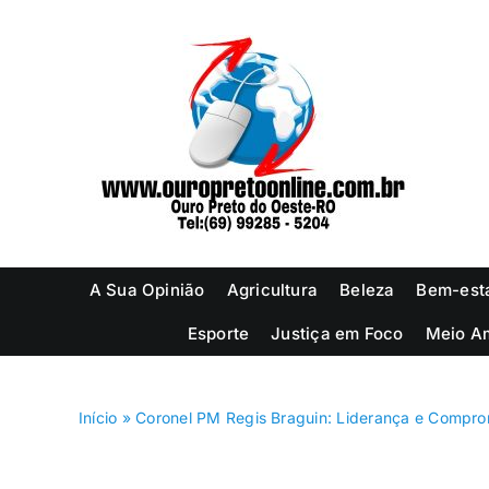
Ir
para
o
conteúdo
A Sua Opinião
Agricultura
Beleza
Bem-est
Esporte
Justiça em Foco
Meio A
Início
»
Coronel PM Regis Braguin: Liderança e Compro