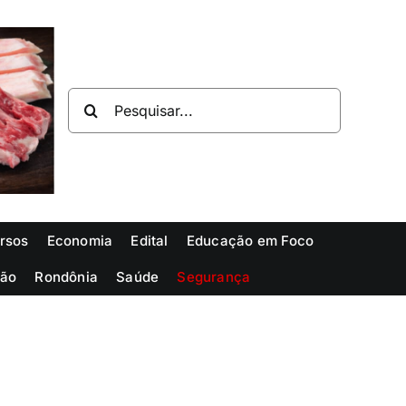
Buscar
resultados
para:
rsos
Economia
Edital
Educação em Foco
ião
Rondônia
Saúde
Segurança