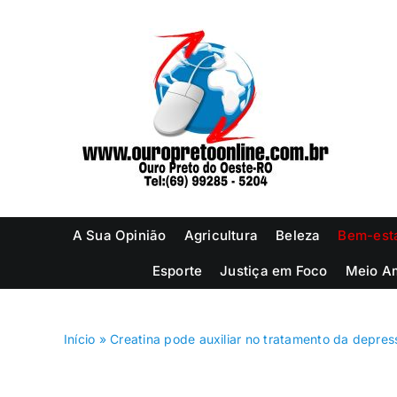
Ir
para
o
conteúdo
A Sua Opinião
Agricultura
Beleza
Bem-est
Esporte
Justiça em Foco
Meio A
Início
»
Creatina pode auxiliar no tratamento da depre