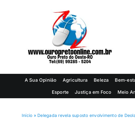
Ir
para
o
conteúdo
A Sua Opinião
Agricultura
Beleza
Bem-est
Esporte
Justiça em Foco
Meio A
Início
»
Delegada revela suposto envolvimento de Deol