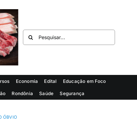
Buscar
resultados
para:
rsos
Economia
Edital
Educação em Foco
ião
Rondônia
Saúde
Segurança
O ÓBVIO