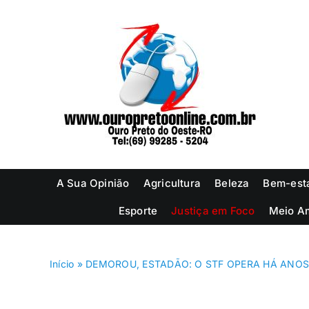
Ir
para
o
conteúdo
A Sua Opinião
Agricultura
Beleza
Bem-est
Esporte
Justiça em Foco
Meio A
Início
»
DEMOROU, ESTADÃO: O STF OPERA HÁ ANOS