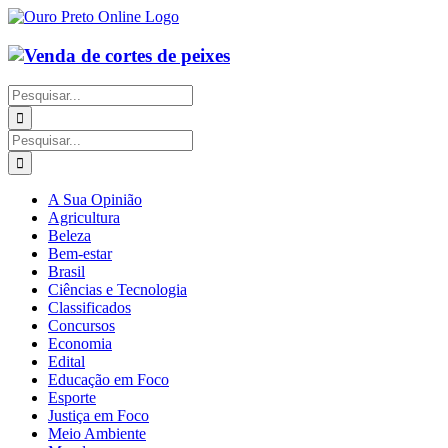
Ir
para
o
conteúdo
Buscar
resultados
para:
Buscar
resultados
para:
A Sua Opinião
Agricultura
Beleza
Bem-estar
Brasil
Ciências e Tecnologia
Classificados
Concursos
Economia
Edital
Educação em Foco
Esporte
Justiça em Foco
Meio Ambiente