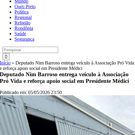
Mundo
Ouro Preto
Política
Regional
Religião
Rondônia
Saúde
Segurança
Buscar
resultados
para:
Início
»
Deputado Nim Barroso entrega veículo à Associação Pró Vida
e reforça apoio social em Presidente Médici
Deputado Nim Barroso entrega veículo à Associação
Pró Vida e reforça apoio social em Presidente Médici
Publicado em: 05/05/2026 23:50