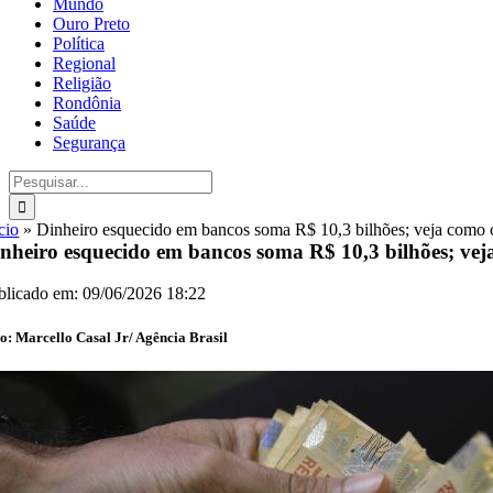
Mundo
Ouro Preto
Política
Regional
Religião
Rondônia
Saúde
Segurança
Buscar
resultados
para:
cio
»
Dinheiro esquecido em bancos soma R$ 10,3 bilhões; veja como c
nheiro esquecido em bancos soma R$ 10,3 bilhões; veja
blicado em: 09/06/2026 18:22
o: Marcello Casal Jr/ Agência Brasil