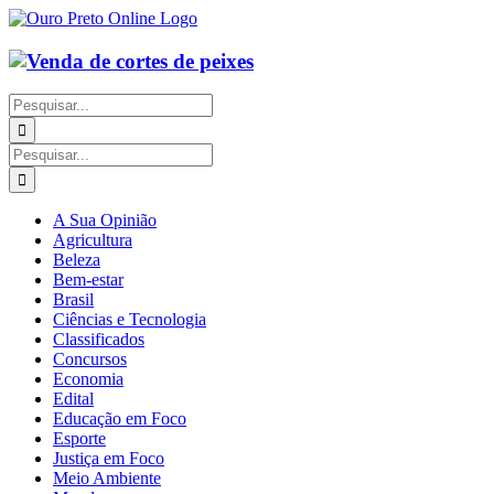
Ir
para
o
conteúdo
Buscar
resultados
para:
Buscar
resultados
para:
A Sua Opinião
Agricultura
Beleza
Bem-estar
Brasil
Ciências e Tecnologia
Classificados
Concursos
Economia
Edital
Educação em Foco
Esporte
Justiça em Foco
Meio Ambiente