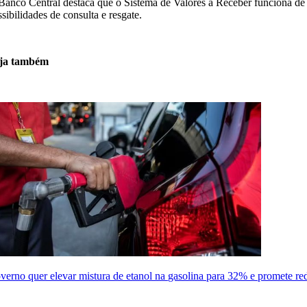
Banco Central destaca que o Sistema de Valores a Receber funciona de f
sibilidades de consulta e resgate.
ja também
verno quer elevar mistura de etanol na gasolina para 32% e promete re