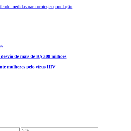
efende medidas para proteger população
ss
esvio de mais de R$ 308 milhões
nte mulheres pelo vírus HIV