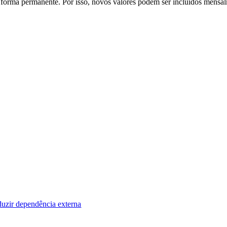
orma permanente. Por isso, novos valores podem ser incluídos mensalme
duzir dependência externa