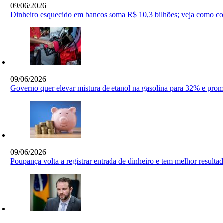
09/06/2026
Dinheiro esquecido em bancos soma R$ 10,3 bilhões; veja como con
09/06/2026
Governo quer elevar mistura de etanol na gasolina para 32% e prom
09/06/2026
Poupança volta a registrar entrada de dinheiro e tem melhor result