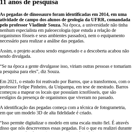
11 anos de pesquisa
As pegadas de dinossauro foram identificadas em 2014, em uma
atividade de campo dos alunos de geologia da UFRR, comandada
pelo professor Vladimir Souza.
Na época, a universidade não tinha
nenhum especialista em paleoecologia (que estuda a relação de
organismos fósseis e seus ambientes passados), nem o equipamento
necessário para realizar a análise das pegadas.
Assim, o projeto acabou sendo engavetado e a descoberta acabou não
sendo divulgada.
“Se na época a gente divulgasse isso, viriam outras pessoas e tomariam
a pesquisa para eles”, diz Souza.
Em 2021, o estudo foi reativado por Barros, que a transformou, com o
professor Felipe Pinheiro, da Unipampa, em tese de mestrado. Barros
começou a mapear os locais que possuíam icnofósseis, que são
vestígios da presença de organismos que viveram no passado.
A identificação das pegadas começa com a técnica de fotogrametria,
em que um modelo 3D de alta fidelidade é criado.
“Isso permite digitalizar o modelo em uma escala muito fiel. É através
disso que nós descrevemos essas pegadas. Foi o que eu realizei durante