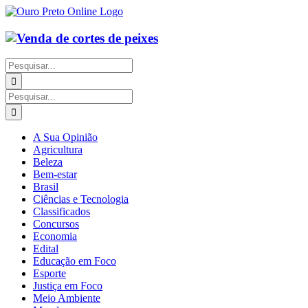
Ir
para
o
conteúdo
Buscar
resultados
para:
Buscar
resultados
para:
A Sua Opinião
Agricultura
Beleza
Bem-estar
Brasil
Ciências e Tecnologia
Classificados
Concursos
Economia
Edital
Educação em Foco
Esporte
Justiça em Foco
Meio Ambiente