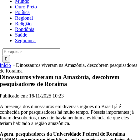
Mundo
Ouro Preto
Política
Regional
Religião
Rondônia
Saúde
Segurança
Buscar
resultados
para:
Início
»
Dinossauros viveram na Amazônia, descobrem pesquisadores
de Roraima
Dinossauros viveram na Amazônia, descobrem
pesquisadores de Roraima
Publicado em: 16/11/2025 10:23
A presença dos dinossauros em diversas regiões do Brasil já é
conhecida por pesquisadores há muito tempo. Fósseis importantes já
foram descobertos, mas não havia nenhuma evidência de que eles
teriam habitado a região amazônica.
Agora, pesquisadores da Universidade Federal de Roraima
(UFRR) conseguiram identificar, pela primeira vez, indícios de