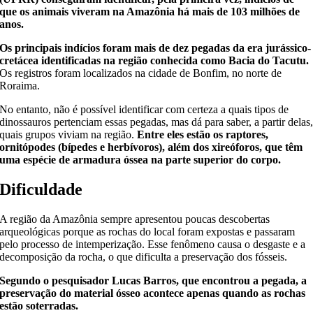
que os animais viveram na Amazônia há mais de 103 milhões de
anos.
Os principais indícios foram mais de dez pegadas da era jurássico-
cretácea identificadas na região conhecida como Bacia do Tacutu.
Os registros foram localizados na cidade de Bonfim, no norte de
Roraima.
No entanto, não é possível identificar com certeza a quais tipos de
dinossauros pertenciam essas pegadas, mas dá para saber, a partir delas
quais grupos viviam na região.
Entre eles estão os raptores,
ornitópodes (bípedes e herbívoros), além dos xireóforos, que têm
uma espécie de armadura óssea na parte superior do corpo.
Dificuldade
A região da Amazônia sempre apresentou poucas descobertas
arqueológicas porque as rochas do local foram expostas e passaram
pelo processo de intemperização. Esse fenômeno causa o desgaste e a
decomposição da rocha, o que dificulta a preservação dos fósseis.
Segundo o pesquisador Lucas Barros, que encontrou a pegada, a
preservação do material ósseo acontece apenas quando as rochas
estão soterradas.