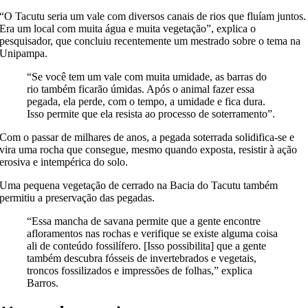
“O Tacutu seria um vale com diversos canais de rios que fluíam juntos.
Era um local com muita água e muita vegetação”, explica o
pesquisador, que concluiu recentemente um mestrado sobre o tema na
Unipampa.
“Se você tem um vale com muita umidade, as barras do
rio também ficarão úmidas. Após o animal fazer essa
pegada, ela perde, com o tempo, a umidade e fica dura.
Isso permite que ela resista ao processo de soterramento”.
Com o passar de milhares de anos, a pegada soterrada solidifica-se e
vira uma rocha que consegue, mesmo quando exposta, resistir à ação
erosiva e intempérica do solo.
Uma pequena vegetação de cerrado na Bacia do Tacutu também
permitiu a preservação das pegadas.
“Essa mancha de savana permite que a gente encontre
afloramentos nas rochas e verifique se existe alguma coisa
ali de conteúdo fossilífero. [Isso possibilita] que a gente
também descubra fósseis de invertebrados e vegetais,
troncos fossilizados e impressões de folhas,” explica
Barros.