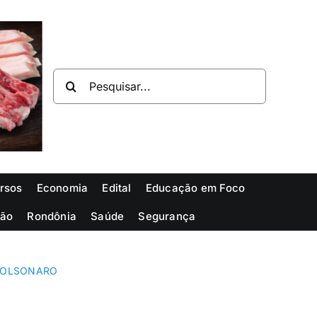
Buscar
resultados
para:
rsos
Economia
Edital
Educação em Foco
ião
Rondônia
Saúde
Segurança
 BOLSONARO