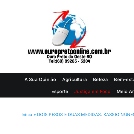
Ir
para
o
conteúdo
A Sua Opinião
Agricultura
Beleza
Bem-est
Esporte
Justiça em Foco
Meio A
Início
»
DOIS PESOS E DUAS MEDIDAS: KASSIO NUNE