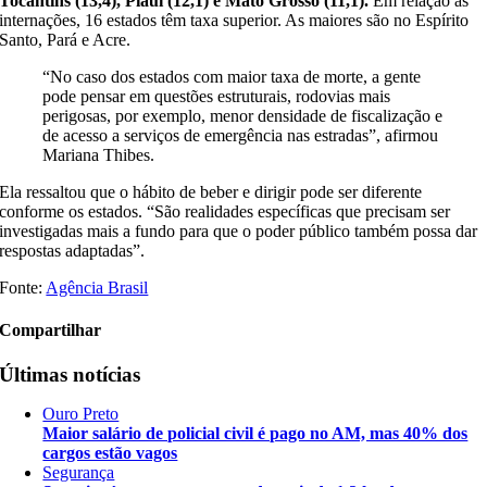
Tocantins (13,4), Piauí (12,1) e Mato Grosso (11,1).
Em relação às
internações, 16 estados têm taxa superior. As maiores são no Espírito
Santo, Pará e Acre.
“No caso dos estados com maior taxa de morte, a gente
pode pensar em questões estruturais, rodovias mais
perigosas, por exemplo, menor densidade de fiscalização e
de acesso a serviços de emergência nas estradas”, afirmou
Mariana Thibes.
Ela ressaltou que o hábito de beber e dirigir pode ser diferente
conforme os estados. “São realidades específicas que precisam ser
investigadas mais a fundo para que o poder público também possa dar
respostas adaptadas”.
Fonte:
Agência Brasil
Compartilhar
Últimas notícias
Ouro Preto
Maior salário de policial civil é pago no AM, mas 40% dos
cargos estão vagos
Segurança