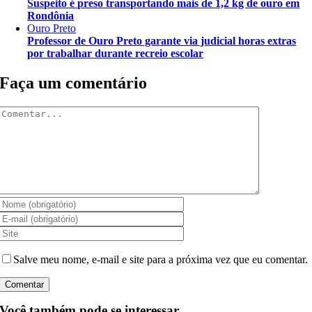
Suspeito é preso transportando mais de 1,2 kg de ouro em
Rondônia
Ouro Preto
Professor de Ouro Preto garante via judicial horas extras
por trabalhar durante recreio escolar
Faça um comentário
Comentar
Salve meu nome, e-mail e site para a próxima vez que eu comentar.
Você também pode se interessar