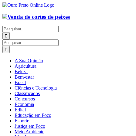
Ir
para
o
conteúdo
Buscar
resultados
para:
Buscar
resultados
para:
A Sua Opinião
Agricultura
Beleza
Bem-estar
Brasil
Ciências e Tecnologia
Classificados
Concursos
Economia
Edital
Educação em Foco
Esporte
Justiça em Foco
Meio Ambiente