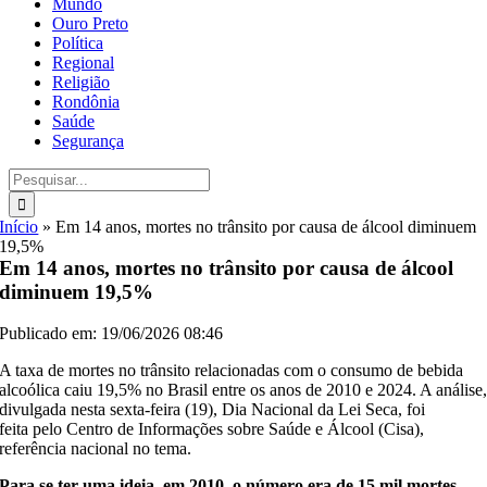
Mundo
Ouro Preto
Política
Regional
Religião
Rondônia
Saúde
Segurança
Buscar
resultados
para:
Início
»
Em 14 anos, mortes no trânsito por causa de álcool diminuem
19,5%
Em 14 anos, mortes no trânsito por causa de álcool
diminuem 19,5%
Publicado em: 19/06/2026 08:46
A taxa de mortes no trânsito relacionadas com o consumo de bebida
alcoólica caiu 19,5% no Brasil entre os anos de 2010 e 2024. A análise
divulgada nesta sexta-feira (19), Dia Nacional da Lei Seca, foi
feita pelo Centro de Informações sobre Saúde e Álcool (Cisa),
referência nacional no tema.
Para se ter uma ideia, em 2010, o número era de 15 mil mortes.