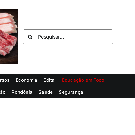
Buscar
resultados
para:
rsos
Economia
Edital
Educação em Foco
ião
Rondônia
Saúde
Segurança