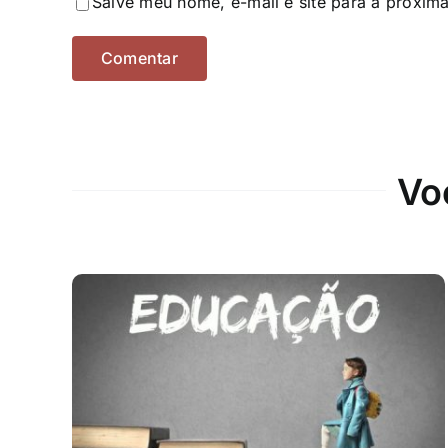
Salve meu nome, e-mail e site para a próxim
Vo