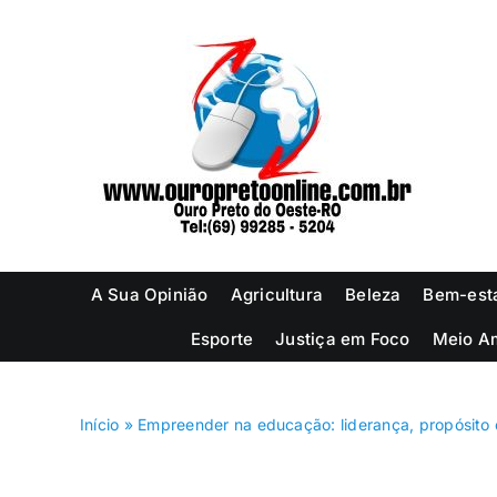
Ir
para
o
conteúdo
A Sua Opinião
Agricultura
Beleza
Bem-est
Esporte
Justiça em Foco
Meio A
Início
»
Empreender na educação: liderança, propósito 