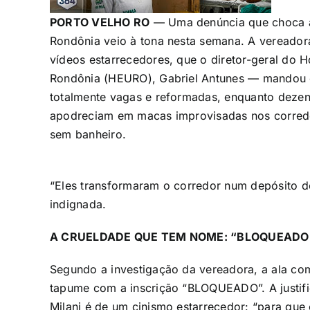
PORTO VELHO RO
— Uma denúncia que choca at
Rondônia veio à tona nesta semana. A vereadora
vídeos estarrecedores, que o diretor-geral do 
Rondônia (HEURO), Gabriel Antunes — mandou e
totalmente vagas e reformadas, enquanto dezena
apodreciam em macas improvisadas nos corredo
sem banheiro.
“Eles transformaram o corredor num depósito de
indignada.
A CRUELDADE QUE TEM NOME: “BLOQUEADO
Segundo a investigação da vereadora, a ala com
tapume com a inscrição “BLOQUEADO”. A justific
Milani é de um cinismo estarrecedor: “para qu