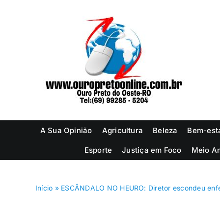
Ir
para
o
conteúdo
A Sua Opinião
Agricultura
Beleza
Bem-est
Esporte
Justiça em Foco
Meio A
Início
»
ESCÂNDALO NO HEURO: Diretor escondeu enfer