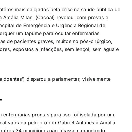
é os mais calejados pela crise na saúde pública de
 Amália Milani (Cacoal) revelou, com provas e
Hospital de Emergência e Urgência Regional de
rguer um tapume para ocultar enfermarias
s de pacientes graves, muitos no pós-cirúrgico,
res, expostos a infecções, sem lençol, sem água e
 doentes”, disparou a parlamentar, visivelmente
”
 enfermarias prontas para uso foi isolada por um
ativa dada pelo próprio Gabriel Antunes à Amália
e outros 34 municípios não ficassem mandando