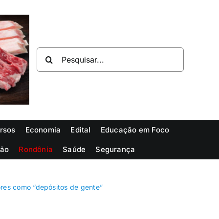
Buscar
resultados
para:
rsos
Economia
Edital
Educação em Foco
ião
Rondônia
Saúde
Segurança
es como “depósitos de gente”