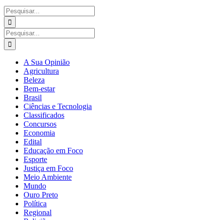
Buscar
resultados
para:
Buscar
resultados
para:
A Sua Opinião
Agricultura
Beleza
Bem-estar
Brasil
Ciências e Tecnologia
Classificados
Concursos
Economia
Edital
Educação em Foco
Esporte
Justiça em Foco
Meio Ambiente
Mundo
Ouro Preto
Política
Regional