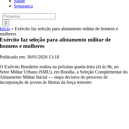
Saúde
Segurança
Buscar
resultados
para:
Início
»
Exército faz seleção para alistamento militar de homens e
mulheres
Exército faz seleção para alistamento militar de
homens e mulheres
Publicado em: 30/01/2026 13:18
O Exército Brasileiro realiza na próxima quarta-feira (4) às 9h, no
Setor Militar Urbano (SMU), em Brasília, a Seleção Complementar do
Alistamento Militar Inicial — etapa decisiva do processo de
incorporação de jovens às fileiras da força terrestre.
Pela primeira vez, mulheres participam da seleção complementar,
ampliando a presença feminina no processo de ingresso e
refletindo o fortalecimento de políticas institucionais voltadas à
inclusão, à diversidade e à valorização do potencial das mulheres
no âmbito da defesa nacional.
Em todo o território nacional, mais de 33 mil jovens se alistaram em
2025. Para a fase de seleção complementar, mais de 260 mil