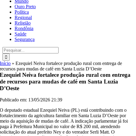
Mundo
Ouro Preto
Política
Regional
Religião
Rondônia
Saúde
Segurança
Buscar
resultados
para:
Início
»
Ezequiel Neiva fortalece produção rural com entrega de
recursos para mudas de café em Santa Luzia D’Oeste
Ezequiel Neiva fortalece produção rural com entrega
de recursos para mudas de café em Santa Luzia
D’Oeste
Publicado em: 13/05/2026 21:39
O deputado estadual Ezequiel Neiva (PL) está contribuindo com o
fortalecimento da agricultura familiar em Santa Luzia D’Oeste por
meio da aquisição de mudas de café. A indicação parlamentar já foi
paga à Prefeitura Municipal no valor de R$ 200 mil, atendendo
solicitação do atual prefeito Ney e do vereador Serli Matt. O