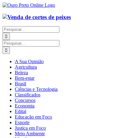
Ir
para
o
conteúdo
Buscar
resultados
para:
Buscar
resultados
para:
A Sua Opinião
Agricultura
Beleza
Bem-estar
Brasil
Ciências e Tecnologia
Classificados
Concursos
Economia
Edital
Educação em Foco
Esporte
Justiça em Foco
Meio Ambiente