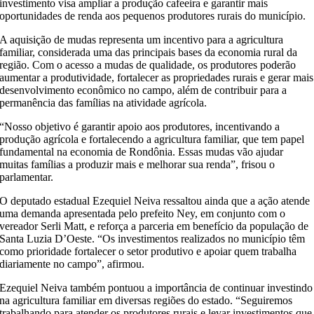
investimento visa ampliar a produção cafeeira e garantir mais
oportunidades de renda aos pequenos produtores rurais do município.
A aquisição de mudas representa um incentivo para a agricultura
familiar, considerada uma das principais bases da economia rural da
região. Com o acesso a mudas de qualidade, os produtores poderão
aumentar a produtividade, fortalecer as propriedades rurais e gerar mais
desenvolvimento econômico no campo, além de contribuir para a
permanência das famílias na atividade agrícola.
“Nosso objetivo é garantir apoio aos produtores, incentivando a
produção agrícola e fortalecendo a agricultura familiar, que tem papel
fundamental na economia de Rondônia. Essas mudas vão ajudar
muitas famílias a produzir mais e melhorar sua renda”, frisou o
parlamentar.
O deputado estadual Ezequiel Neiva ressaltou ainda que a ação atende
uma demanda apresentada pelo prefeito Ney, em conjunto com o
vereador Serli Matt, e reforça a parceria em benefício da população de
Santa Luzia D’Oeste. “Os investimentos realizados no município têm
como prioridade fortalecer o setor produtivo e apoiar quem trabalha
diariamente no campo”, afirmou.
Ezequiel Neiva também pontuou a importância de continuar investindo
na agricultura familiar em diversas regiões do estado. “Seguiremos
trabalhando para atender os produtores rurais e levar investimentos que