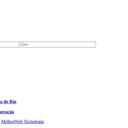
ra do Rio
peração
r
MelhorWeb Tecnologia