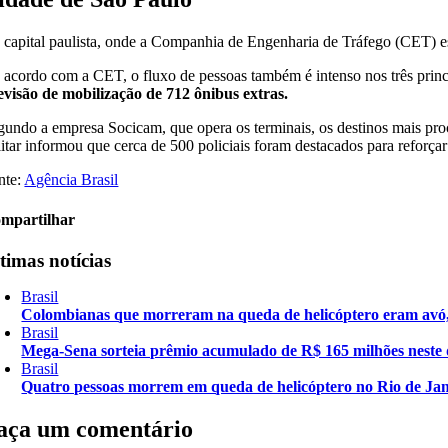
 capital paulista, onde a Companhia de Engenharia de Tráfego (CET) esti
 acordo com a CET, o fluxo de pessoas também é intenso nos três princi
evisão de mobilização de 712 ônibus extras.
gundo a empresa Socicam, que opera os terminais, os destinos mais procu
litar informou que cerca de 500 policiais foram destacados para reforça
nte:
Agência Brasil
mpartilhar
timas notícias
Brasil
Colombianas que morreram na queda de helicóptero eram avó, 
Brasil
Mega-Sena sorteia prêmio acumulado de R$ 165 milhões neste
Brasil
Quatro pessoas morrem em queda de helicóptero no Rio de Jan
aça um comentário