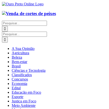
Ir
para
o
conteúdo
Buscar
resultados
para:
Buscar
resultados
para:
A Sua Opinião
Agricultura
Beleza
Bem-estar
Brasil
Ciências e Tecnologia
Classificados
Concursos
Economia
Edital
Educação em Foco
Esporte
Justiça em Foco
Meio Ambiente