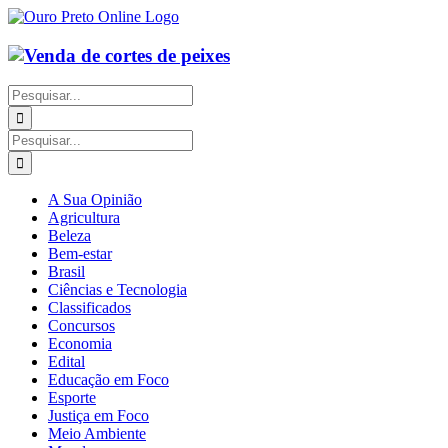
Ir
para
o
conteúdo
Buscar
resultados
para:
Buscar
resultados
para:
A Sua Opinião
Agricultura
Beleza
Bem-estar
Brasil
Ciências e Tecnologia
Classificados
Concursos
Economia
Edital
Educação em Foco
Esporte
Justiça em Foco
Meio Ambiente