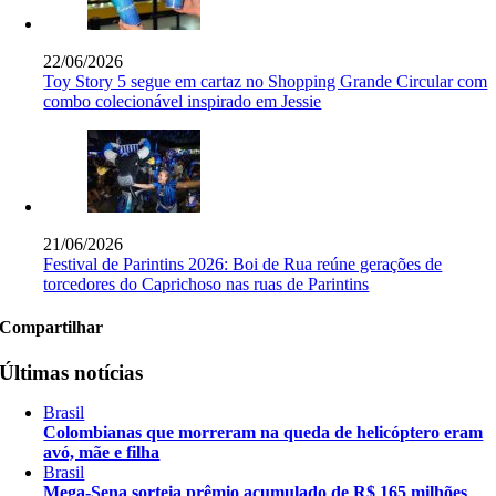
22/06/2026
Toy Story 5 segue em cartaz no Shopping Grande Circular com
combo colecionável inspirado em Jessie
21/06/2026
Festival de Parintins 2026: Boi de Rua reúne gerações de
torcedores do Caprichoso nas ruas de Parintins
Compartilhar
Últimas notícias
Brasil
Colombianas que morreram na queda de helicóptero eram
avó, mãe e filha
Brasil
Mega-Sena sorteia prêmio acumulado de R$ 165 milhões