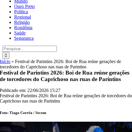
Mundo
Ouro Preto
Política
Regional
Religião
Rondônia
Saúde
Segurança
Buscar
resultados
para:
Início
»
Festival de Parintins 2026: Boi de Rua reúne gerações de
torcedores do Caprichoso nas ruas de Parintins
Festival de Parintins 2026: Boi de Rua reúne gerações
de torcedores do Caprichoso nas ruas de Parintins
Publicado em: 22/06/2026 15:27
Festival de Parintins 2026: Boi de Rua reúne gerações de torcedores d
Caprichoso nas ruas de Parintins
Foto: Tiago Corrêa / Secom