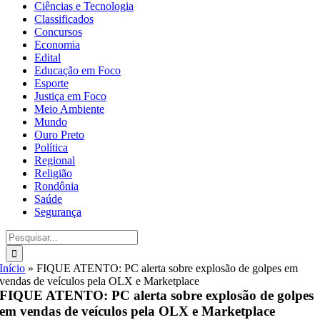
Ciências e Tecnologia
Classificados
Concursos
Economia
Edital
Educação em Foco
Esporte
Justiça em Foco
Meio Ambiente
Mundo
Ouro Preto
Política
Regional
Religião
Rondônia
Saúde
Segurança
Buscar
resultados
para:
Início
»
FIQUE ATENTO: PC alerta sobre explosão de golpes em
vendas de veículos pela OLX e Marketplace
FIQUE ATENTO: PC alerta sobre explosão de golpes
em vendas de veículos pela OLX e Marketplace