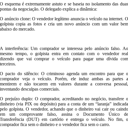
​O esquema é extremamente astuto e se baseia no isolamento das dua
pontas da negociação. O delegado explica a dinâmica:
​O anúncio clone: O vendedor legítimo anuncia o veículo na internet. 
golpista copia as fotos e cria um novo anúncio com um valor be
abaixo do mercado.
A interferência: Um comprador se interessa pelo anúncio falso. A
mesmo tempo, o golpista entra em contato com o vendedor rea
dizendo que vai comprar o veículo para pagar uma dívida co
terceiros.
​O pacto do silêncio: O criminoso agenda um encontro para que 
comprador veja o veículo. Porém, ele induz ambas as partes 
mentirem e não tocarem em valores durante a conversa pessoal
inventando desculpas comerciais.
​O prejuízo duplo: O comprador, acreditando no negócio, transfere 
dinheiro (via PIX ou depósito) para a conta de um “laranja” indicad
pelo golpista. O vendedor, achando que o dinheiro vai cair ou caind
em um comprovante falso, assina o Documento Único d
Transferência (DUT) em cartório e entrega o veículo. No fim, 
comprador fica sem o dinheiro e o vendedor fica sem o carro.