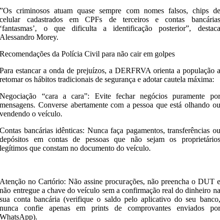
​”Os criminosos atuam quase sempre com nomes falsos, chips d
celular cadastrados em CPFs de terceiros e contas bancária
‘fantasmas’, o que dificulta a identificação posterior”, destac
Alessandro Morey.
​Recomendações da Polícia Civil para não cair em golpes
​Para estancar a onda de prejuízos, a DERFRVA orienta a população 
retomar os hábitos tradicionais de segurança e adotar cautela máxima:
​Negociação “cara a cara”: Evite fechar negócios puramente po
mensagens. Converse abertamente com a pessoa que está olhando o
vendendo o veículo.
​Contas bancárias idênticas: Nunca faça pagamentos, transferências o
depósitos em contas de pessoas que não sejam os proprietário
legítimos que constam no documento do veículo.
Atenção no Cartório: Não assine procurações, não preencha o DUT 
não entregue a chave do veículo sem a confirmação real do dinheiro n
sua conta bancária (verifique o saldo pelo aplicativo do seu banco
nunca confie apenas em prints de comprovantes enviados po
WhatsApp).