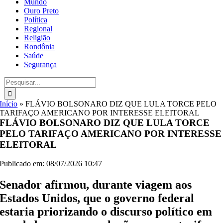
Mundo
Ouro Preto
Política
Regional
Religião
Rondônia
Saúde
Segurança
Buscar
resultados
para:
Início
»
FLÁVIO BOLSONARO DIZ QUE LULA TORCE PELO
TARIFAÇO AMERICANO POR INTERESSE ELEITORAL
FLÁVIO BOLSONARO DIZ QUE LULA TORCE
PELO TARIFAÇO AMERICANO POR INTERESSE
ELEITORAL
Publicado em: 08/07/2026 10:47
Senador afirmou, durante viagem aos
Estados Unidos, que o governo federal
estaria priorizando o discurso político em