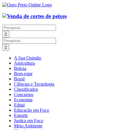
Ir
para
o
conteúdo
Buscar
resultados
para:
Buscar
resultados
para:
A Sua Opinião
Agricultura
Beleza
Bem-estar
Brasil
Ciências e Tecnologia
Classificados
Concursos
Economia
Edital
Educação em Foco
Esporte
Justiça em Foco
Meio Ambiente