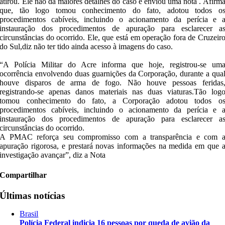
atirou. Ele não dá maiores detalhes do caso e enviou uma nota . Afirm
que, tão logo tomou conhecimento do fato, adotou todos o
procedimentos cabíveis, incluindo o acionamento da perícia e 
instauração dos procedimentos de apuração para esclarecer a
circunstâncias do ocorrido. Ele, que está em operação fora de Cruzeir
do Sul,diz não ter tido ainda acesso à imagens do caso.
“A Polícia Militar do Acre informa que hoje, registrou-se um
ocorrência envolvendo duas guarnições da Corporação, durante a qua
houve disparos de arma de fogo. Não houve pessoas feridas
registrando-se apenas danos materiais nas duas viaturas.Tão log
tomou conhecimento do fato, a Corporação adotou todos o
procedimentos cabíveis, incluindo o acionamento da perícia e 
instauração dos procedimentos de apuração para esclarecer a
circunstâncias do ocorrido.
A PMAC reforça seu compromisso com a transparência e com 
apuração rigorosa, e prestará novas informações na medida em que 
investigação avançar”, diz a Nota
Compartilhar
Últimas notícias
Brasil
Polícia Federal indicia 16 pessoas por queda de avião da