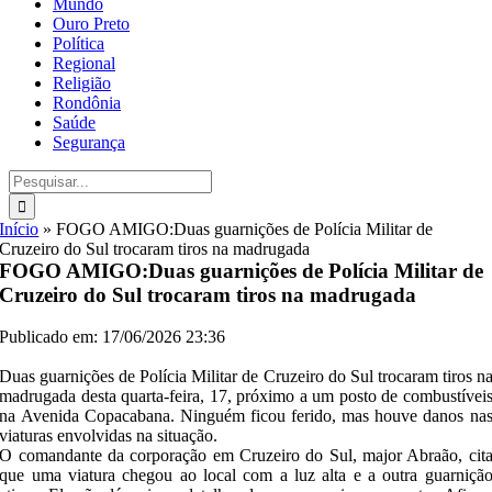
Mundo
Ouro Preto
Política
Regional
Religião
Rondônia
Saúde
Segurança
Buscar
resultados
para:
Início
»
FOGO AMIGO:Duas guarnições de Polícia Militar de
Cruzeiro do Sul trocaram tiros na madrugada
FOGO AMIGO:Duas guarnições de Polícia Militar de
Cruzeiro do Sul trocaram tiros na madrugada
Publicado em: 17/06/2026 23:36
Duas guarnições de Polícia Militar de Cruzeiro do Sul trocaram tiros n
madrugada desta quarta-feira, 17, próximo a um posto de combustívei
na Avenida Copacabana. Ninguém ficou ferido, mas houve danos na
viaturas envolvidas na situação.
O comandante da corporação em Cruzeiro do Sul, major Abraão, cit
que uma viatura chegou ao local com a luz alta e a outra guarniçã