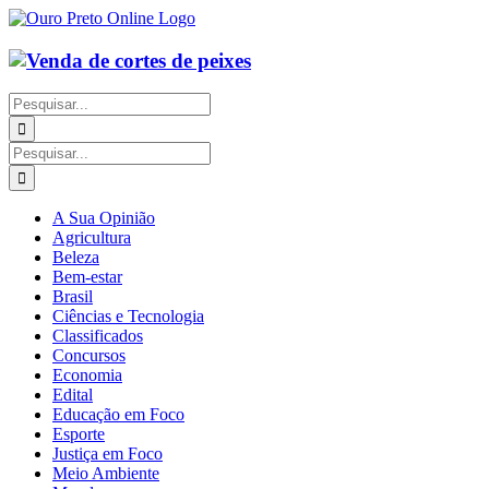
Ir
para
o
conteúdo
Buscar
resultados
para:
Buscar
resultados
para:
A Sua Opinião
Agricultura
Beleza
Bem-estar
Brasil
Ciências e Tecnologia
Classificados
Concursos
Economia
Edital
Educação em Foco
Esporte
Justiça em Foco
Meio Ambiente