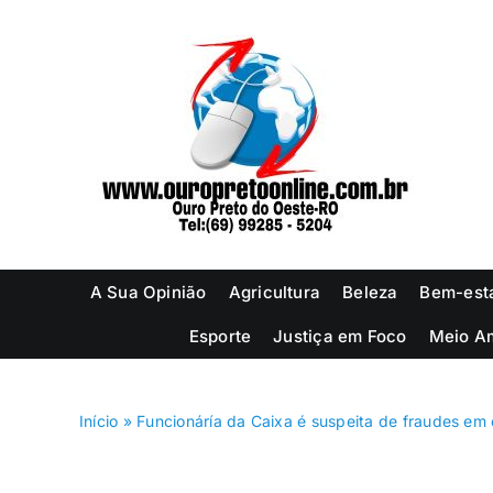
Ir
para
o
conteúdo
A Sua Opinião
Agricultura
Beleza
Bem-est
Esporte
Justiça em Foco
Meio A
Início
»
Funcionáría da Caixa é suspeita de fraudes em 