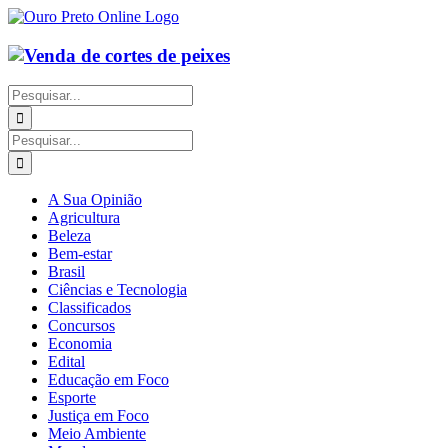
Ir
para
o
conteúdo
Buscar
resultados
para:
Buscar
resultados
para:
A Sua Opinião
Agricultura
Beleza
Bem-estar
Brasil
Ciências e Tecnologia
Classificados
Concursos
Economia
Edital
Educação em Foco
Esporte
Justiça em Foco
Meio Ambiente