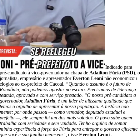
Indicado para
pré-candidato à vice-governador na chapa de
Adailton Fúria (PSD)
, 
jornalista, empresário e apresentador
Everton Leoni
não economizou
elogios ao ex-prefeito de Cacoal.
“Quando o assunto é o futuro de
Rondônia, não podemos apostar no escuro. Precisamos de liderança
testada, aprovada e com serviço prestado. “O nosso pré-candidato a
governador,
Adailton Fúria
, é um líder de altíssima qualidade que
temos o orgulho de apresentar à nossa população. A história não
mente: por onde passou — como vereador, deputado estadual e
prefeito —, ele sempre foi um dos mais votados. O povo sabe quem
trabalha com seriedade e sem vaidade. Tenho orgulho de somar
minha experiência à força do Fúria para entregar o governo eficiente
que você e sua família merecem”,
disse
Everton Leoni
.