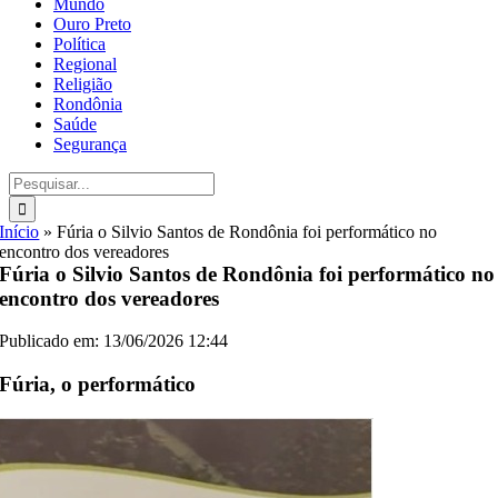
Mundo
Ouro Preto
Política
Regional
Religião
Rondônia
Saúde
Segurança
Buscar
resultados
para:
Início
»
Fúria o Silvio Santos de Rondônia foi performático no
encontro dos vereadores
Fúria o Silvio Santos de Rondônia foi performático no
encontro dos vereadores
Publicado em: 13/06/2026 12:44
Fúria, o performático