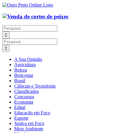
Ir
para
o
conteúdo
Buscar
resultados
para:
Buscar
resultados
para:
A Sua Opinião
Agricultura
Beleza
Bem-estar
Brasil
Ciências e Tecnologia
Classificados
Concursos
Economia
Edital
Educação em Foco
Esporte
Justiça em Foco
Meio Ambiente