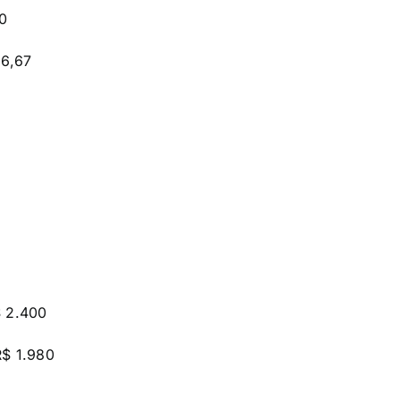
00
16,67
$ 2.400
R$ 1.980