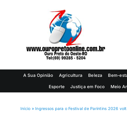
Ir
para
o
conteúdo
A Sua Opinião
Agricultura
Beleza
Bem-est
Esporte
Justiça em Foco
Meio A
Início
»
Ingressos para o Festival de Parintins 2026 vo