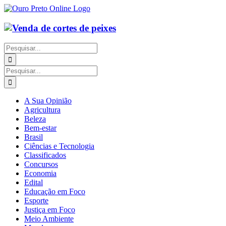
Ir
para
o
conteúdo
Buscar
resultados
para:
Buscar
resultados
para:
A Sua Opinião
Agricultura
Beleza
Bem-estar
Brasil
Ciências e Tecnologia
Classificados
Concursos
Economia
Edital
Educação em Foco
Esporte
Justiça em Foco
Meio Ambiente