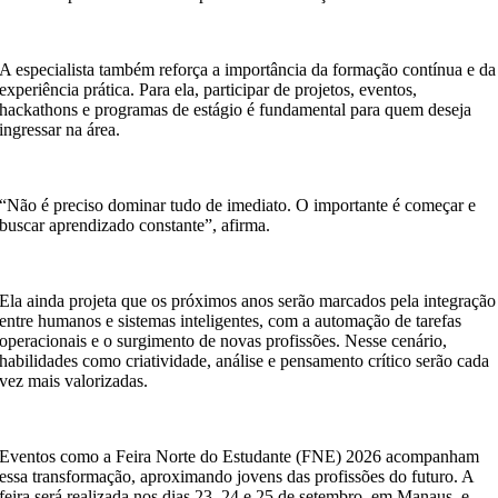
A especialista também reforça a importância da formação contínua e da
experiência prática. Para ela, participar de projetos, eventos,
hackathons e programas de estágio é fundamental para quem deseja
ingressar na área.
“Não é preciso dominar tudo de imediato. O importante é começar e
buscar aprendizado constante”, afirma.
Ela ainda projeta que os próximos anos serão marcados pela integração
entre humanos e sistemas inteligentes, com a automação de tarefas
operacionais e o surgimento de novas profissões. Nesse cenário,
habilidades como criatividade, análise e pensamento crítico serão cada
vez mais valorizadas.
Eventos como a Feira Norte do Estudante (FNE) 2026 acompanham
essa transformação, aproximando jovens das profissões do futuro. A
feira será realizada nos dias 23, 24 e 25 de setembro, em Manaus, e