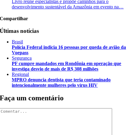
Livro reúne especialistas e propõe caminhos para o
desenvolvimento sustentável da Amazônia em evento na…
Compartilhar
Últimas notícias
Brasil
Polícia Federal indicia 16 pessoas por queda de avião da
Voepass
Segurança
PF cumpre mandados em Rondônia em operação que
investiga desvio de mais de R$ 308 milhões
Regional
MPRO denuncia dentista que teria contaminado
intencionalmente mulheres pelo vírus HIV
Faça um comentário
Comentar