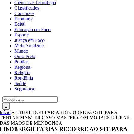
Ciências e Tecnologia
Classificados
Concursos
Economia
Edital
Educação em Foco
Esporte
Justiça em Foco
Meio Ambiente
Mundo
Ouro Preto
Política
Regional
Religião
Rondônia
Saúde
Segurança
Buscar
resultados
para:
Início
»
LINDBERGH FARIAS RECORRE AO STF PARA
TENTAR MANTER CASO MASTER COM MORAES E TIRAR
DAS MÃOS DE MENDONÇA
LINDBERGH FARIAS RECORRE AO STF PARA