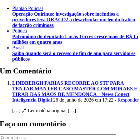
Plantão Policial
Operação Quirinus: investigação sobre incêndios a
provedores leva DRACO2 a desarticular nucleo do tráfico
de facção criminosa
Política
Patrimônio do deputado Lucas Torres cresce mais de R$ 15
milhões em quatro anos
Brasil
Saiba quando será o recesso de fim de ano para servidores
públicos
Um Comentário
LINDBERGH FARIAS RECORRE AO STF PARA
TENTAR MANTER CASO MASTER COM MORAES E
TIRAR DAS MÃOS DE MENDONÇA – News Conect
Inteligencia Digital
26 de junho de 2026 em 17:22
- Responder
[…] 🔗 Ler matéria original […]
Faça um comentário
Comentar