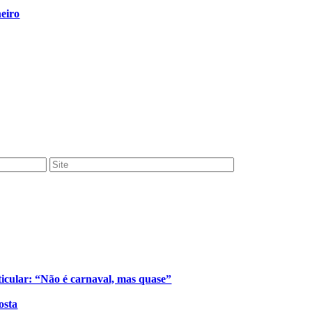
eiro
cular: “Não é carnaval, mas quase”
osta