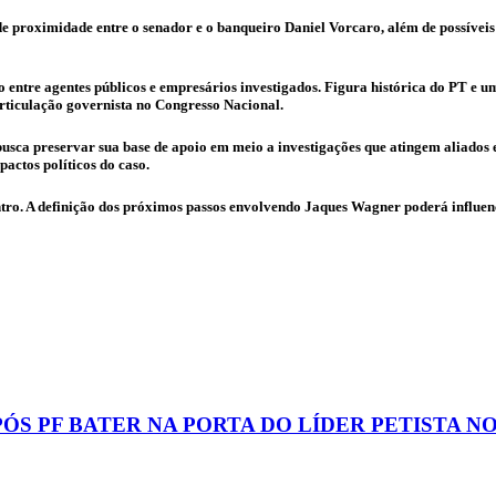
 de proximidade entre o senador e o banqueiro
Daniel Vorcaro
, além de possívei
 entre agentes públicos e empresários investigados. Figura histórica do PT e um
ticulação governista no Congresso Nacional.
 busca preservar sua base de apoio em meio a investigações que atingem aliado
actos políticos do caso.
ontro. A definição dos próximos passos envolvendo Jaques Wagner poderá influ
S PF BATER NA PORTA DO LÍDER PETISTA N