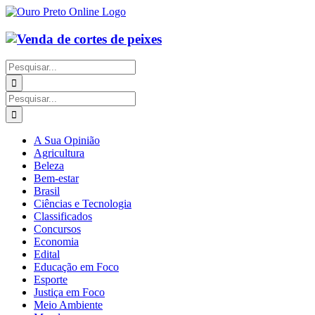
Ir
para
o
conteúdo
Buscar
resultados
para:
Buscar
resultados
para:
A Sua Opinião
Agricultura
Beleza
Bem-estar
Brasil
Ciências e Tecnologia
Classificados
Concursos
Economia
Edital
Educação em Foco
Esporte
Justiça em Foco
Meio Ambiente