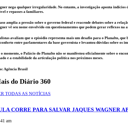
ner nega qualquer irregularidade. No entanto, a investigação aponta indícios
vel e repasses a familiares.
aso amplia a pressão sobre o governo federal e reacende debates sobre a relação
ner vê seu nome envolvido em questionamentos que podem gerar reflexos na ar
listas avaliam que o episódio representa mais um desafio para o Planalto, que
conforto entre parlamentares da base governista e levantou dúvidas sobre os imp
 o momento, o Palácio do Planalto não se manifestou oficialmente sobre o enc
ado e a estabilidade da articulação política nos próximos meses.
o: Agência Brasil
ais do Diário 360
ER TODAS AS NOTÍCIAS
ULA CORRE PARA SALVAR JAQUES WAGNER APÓ
:41 am