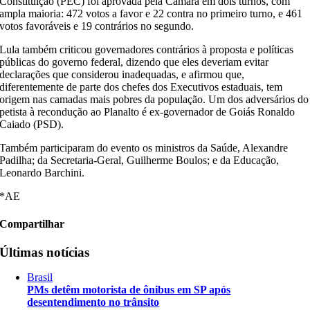
Constituição (PEC) foi aprovada pela Câmara em dois turnos, com
ampla maioria: 472 votos a favor e 22 contra no primeiro turno, e 461
votos favoráveis e 19 contrários no segundo.
Lula também criticou governadores contrários à proposta e políticas
públicas do governo federal, dizendo que eles deveriam evitar
declarações que considerou inadequadas, e afirmou que,
diferentemente de parte dos chefes dos Executivos estaduais, tem
origem nas camadas mais pobres da população. Um dos adversários do
petista à recondução ao Planalto é ex-governador de Goiás Ronaldo
Caiado (PSD).
Também participaram do evento os ministros da Saúde, Alexandre
Padilha; da Secretaria-Geral, Guilherme Boulos; e da Educação,
Leonardo Barchini.
*AE
Compartilhar
Últimas notícias
Brasil
PMs detêm motorista de ônibus em SP após
desentendimento no trânsito