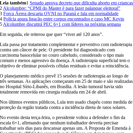
Leia também
1
Senado aprova decreto que dificulta aborto em criança
2
Alcolumbre: “CPMI do Master é para fazer palanque eleitoral”
3
Força Áerea descarta OVNI no Paraná e fala em normalidade
4
Polícia apura ligação entre corpos encontrados e caso MC Kevin
5
Alcolumbre discutirá PEC 6×1 com líderes na próxima semana
Em seguida, ele reiterou que quer “viver até 120 anos”.
Lula passa por tratamento complementar e preventivo com radioterapia
contra um câncer de pele. O presidente foi diagnosticado com
carcinoma basocelular no couro cabeludo, considerado o tipo mais
comum e menos agressivo da doença. A radioterapia superficial tem o
objetivo de eliminar possíveis células residuais e evitar a reincidência.
O planejamento médico prevê 15 sessões de radioterapia ao longo de
três semanas. As aplicações começaram em 25 de maio e são realizadas
no Hospital Sírio-Libanês, em Brasília. A lesão tumoral havia sido
totalmente removida em cirurgia realizada em 24 de abril.
Nos últimos eventos públicos, Lula tem usado chapéu como medida de
proteção da região tratada contra a incidência direta de raios solares.
No evento desta terça-feira, o presidente voltou a defender o fim da
escala 6×1, afirmando que nenhum trabalhador deveria precisar
trabalhar seis dias para descansar apenas um. A Proposta de Emenda à