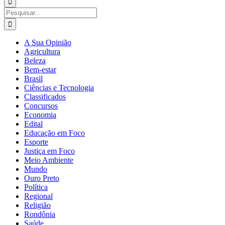
para:
Buscar
resultados
para:
A Sua Opinião
Agricultura
Beleza
Bem-estar
Brasil
Ciências e Tecnologia
Classificados
Concursos
Economia
Edital
Educação em Foco
Esporte
Justiça em Foco
Meio Ambiente
Mundo
Ouro Preto
Política
Regional
Religião
Rondônia
Saúde