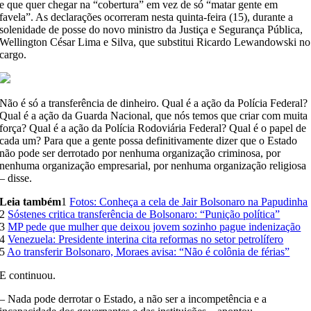
e que quer chegar na “cobertura” em vez de só “matar gente em
favela”. As declarações ocorreram nesta quinta-feira (15), durante a
solenidade de posse do novo ministro da Justiça e Segurança Pública,
Wellington César Lima e Silva, que substitui Ricardo Lewandowski no
cargo.
Não é só a transferência de dinheiro. Qual é a ação da Polícia Federal?
Qual é a ação da Guarda Nacional, que nós temos que criar com muita
força? Qual é a ação da Polícia Rodoviária Federal? Qual é o papel de
cada um? Para que a gente possa definitivamente dizer que o Estado
não pode ser derrotado por nenhuma organização criminosa, por
nenhuma organização empresarial, por nenhuma organização religiosa
– disse.
Leia também
1
Fotos: Conheça a cela de Jair Bolsonaro na Papudinha
2
Sóstenes critica transferência de Bolsonaro: “Punição política”
3
MP pede que mulher que deixou jovem sozinho pague indenização
4
Venezuela: Presidente interina cita reformas no setor petrolífero
5
Ao transferir Bolsonaro, Moraes avisa: “Não é colônia de férias”
E continuou.
– Nada pode derrotar o Estado, a não ser a incompetência e a