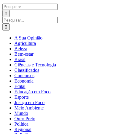
Buscar
resultados
para:
Buscar
resultados
para:
A Sua Opinião
Agricultura
Beleza
Bem-estar
Brasil
Ciências e Tecnologia
Classificados
Concursos
Economia
Edital
Educação em Foco
Esporte
Justiça em Foco
Meio Ambiente
Mundo
Ouro Preto
Política
Regional