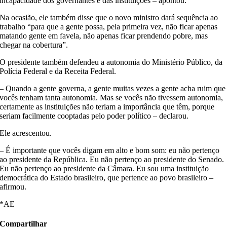
incapacidade dos governantes e das instituições – apontou.
Na ocasião, ele também disse que o novo ministro dará sequência ao
trabalho “para que a gente possa, pela primeira vez, não ficar apenas
matando gente em favela, não apenas ficar prendendo pobre, mas
chegar na cobertura”.
O presidente também defendeu a autonomia do Ministério Público, da
Polícia Federal e da Receita Federal.
– Quando a gente governa, a gente muitas vezes a gente acha ruim que
vocês tenham tanta autonomia. Mas se vocês não tivessem autonomia,
certamente as instituições não teriam a importância que têm, porque
seriam facilmente cooptadas pelo poder político – declarou.
Ele acrescentou.
– É importante que vocês digam em alto e bom som: eu não pertenço
ao presidente da República. Eu não pertenço ao presidente do Senado.
Eu não pertenço ao presidente da Câmara. Eu sou uma instituição
democrática do Estado brasileiro, que pertence ao povo brasileiro –
afirmou.
*AE
Compartilhar