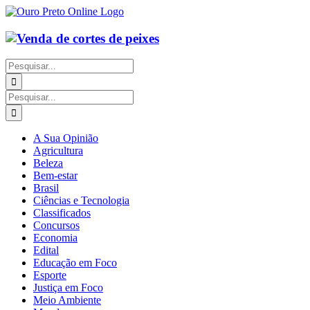
Ir
para
o
conteúdo
Buscar
resultados
para:
Buscar
resultados
para:
A Sua Opinião
Agricultura
Beleza
Bem-estar
Brasil
Ciências e Tecnologia
Classificados
Concursos
Economia
Edital
Educação em Foco
Esporte
Justiça em Foco
Meio Ambiente