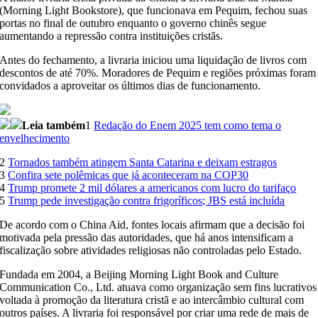
(Morning Light Bookstore), que funcionava em Pequim, fechou suas
portas no final de outubro enquanto o governo chinês segue
aumentando a repressão contra instituições cristãs.
Antes do fechamento, a livraria iniciou uma liquidação de livros com
descontos de até 70%. Moradores de Pequim e regiões próximas foram
convidados a aproveitar os últimos dias de funcionamento.
Leia também
1
Redação do Enem 2025 tem como tema o
envelhecimento
2
Tornados também atingem Santa Catarina e deixam estragos
3
Confira sete polêmicas que já aconteceram na COP30
4
Trump promete 2 mil dólares a americanos com lucro do tarifaço
5
Trump pede investigação contra frigoríficos; JBS está incluída
De acordo com o China Aid, fontes locais afirmam que a decisão foi
motivada pela pressão das autoridades, que há anos intensificam a
fiscalização sobre atividades religiosas não controladas pelo Estado.
Fundada em 2004, a Beijing Morning Light Book and Culture
Communication Co., Ltd. atuava como organização sem fins lucrativos
voltada à promoção da literatura cristã e ao intercâmbio cultural com
outros países. A livraria foi responsável por criar uma rede de mais de