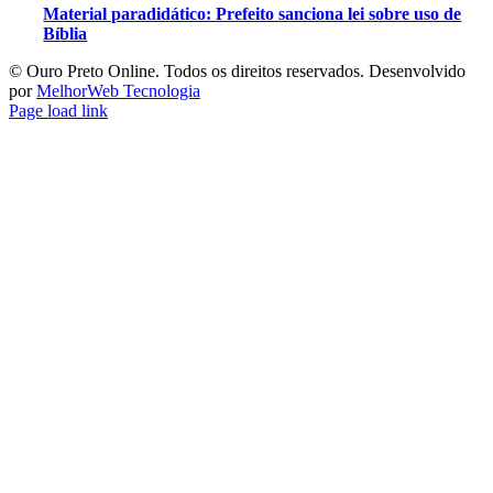
Material paradidático: Prefeito sanciona lei sobre uso de
Bíblia
©️ Ouro Preto Online. Todos os direitos reservados. Desenvolvido
por
MelhorWeb Tecnologia
Page load link
Ir
ao
Topo