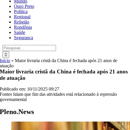
Mundo
Ouro Preto
Política
Regional
Religião
Rondônia
Saúde
Segurança
Buscar
resultados
para:
Início
»
Maior livraria cristã da China é fechada após 21 anos de
atuação
Maior livraria cristã da China é fechada após 21 anos
de atuação
Publicado em: 10/11/2025 09:27
Fontes falam que fim das atividades está relacionado à repressão
governamental
Pleno.News